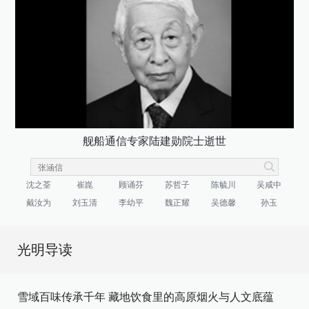
舰船通信专家陆建勋院士逝世
沈之荃
崔崑
顾诵芬
苏哲子
陈毓川
吴咸中
戴汝为
刘玉清
李幼平
魏正耀
吴德馨
孙玉
光明导读
雪域百味传承千年 藏地饮食里的高原烟火与人文底蕴