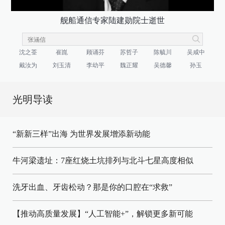
舰船通信专家陆建勋院士逝世
沈之荃
崔崑
顾诵芬
苏哲子
陈毓川
吴咸中
戴汝为
刘玉清
李幼平
魏正耀
吴德馨
孙玉
光明导读
“新新三样”出海 为世界发展增添新动能
牛河梁遗址：7座红烧土坑排列与北斗七星高度相似
洗牙出血、牙齿松动？那是你的口腔在“求救”
【推动高质量发展】“人工智能+”，解锁更多新可能