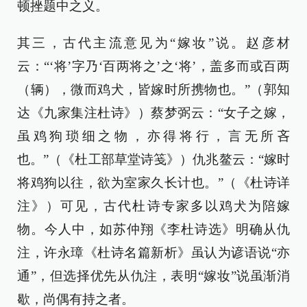
顿挫题中之义。
其三，古代主流意见为“嫁妆”说。赵彦材
云：“‘将’字乃‘百两将之’之‘将’，盖多而或百两
（辆），微而鸡犬，皆嫁时所携物也。”（郭知
达《九家集注杜诗》）蔡梦弼云：“女子之嫁，
虽鸡狗琐细之物，亦得将行，言无所吝
也。”（《杜工部草堂诗笺》）仇兆鳌云：“嫁时
将鸡狗以往，欲为室家久长计也。”（《杜诗详
注》）可见，古代杜诗专家多以鸡犬为陪嫁
物。今人中，如苏仲翔《李杜诗选》明确从仇
注，许永璋《杜诗名篇新析》虽认为谚语说“亦
通”，但选择优先从仇注，表明“嫁妆”说虽渐消
歇，尚偶有持之者。