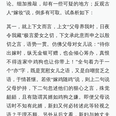
论。细加推敲，却有一些可疑的地方；反观古
人“嫁妆”说，倒多有可取。试条析如下：
其一，就上下文而言，上文“父母养我时，日夜
令我藏”极言爱女之切，下文承此意而申之以殷
切之言，语势一贯。仿佛父母对女儿说：“待你
出嫁时，纵无金银可赠，也会倾心筹办，真恨
不得连家中鸡狗也让你带上！”全句着力于一
个“亦”字，既是宽慰女儿之语，又是自嘲贫乏之
语，于情甚惬。若依“嫁鸡随鸡”说，则上二句说
父母护持，下二句忽述他们的狠心之言，殊觉
龃龉，且有隐谓其婿如鸡狗之嫌。即便父母说
话时不知有此婿，新妇又何必转述此等轻视之
语？于理不顺。另外从后文看，新妇与她丈夫