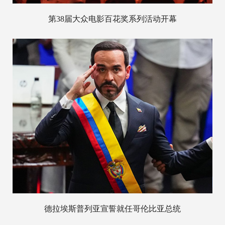
第38届大众电影百花奖系列活动开幕
德拉埃斯普列亚宣誓就任哥伦比亚总统