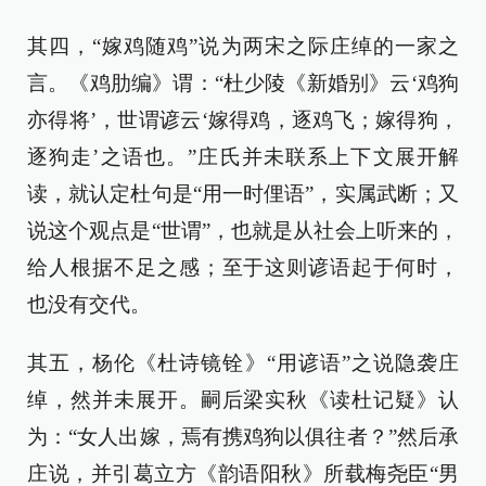
其四，“嫁鸡随鸡”说为两宋之际庄绰的一家之
言。《鸡肋编》谓：“杜少陵《新婚别》云‘鸡狗
亦得将’，世谓谚云‘嫁得鸡，逐鸡飞；嫁得狗，
逐狗走’之语也。”庄氏并未联系上下文展开解
读，就认定杜句是“用一时俚语”，实属武断；又
说这个观点是“世谓”，也就是从社会上听来的，
给人根据不足之感；至于这则谚语起于何时，
也没有交代。
其五，杨伦《杜诗镜铨》“用谚语”之说隐袭庄
绰，然并未展开。嗣后梁实秋《读杜记疑》认
为：“女人出嫁，焉有携鸡狗以俱往者？”然后承
庄说，并引葛立方《韵语阳秋》所载梅尧臣“男