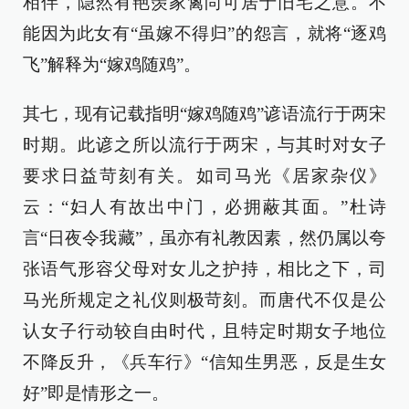
相伴，隐然有艳羡家禽尚可居于旧宅之意。不
能因为此女有“虽嫁不得归”的怨言，就将“逐鸡
飞”解释为“嫁鸡随鸡”。
其七，现有记载指明“嫁鸡随鸡”谚语流行于两宋
时期。此谚之所以流行于两宋，与其时对女子
要求日益苛刻有关。如司马光《居家杂仪》
云：“妇人有故出中门，必拥蔽其面。”杜诗
言“日夜令我藏”，虽亦有礼教因素，然仍属以夸
张语气形容父母对女儿之护持，相比之下，司
马光所规定之礼仪则极苛刻。而唐代不仅是公
认女子行动较自由时代，且特定时期女子地位
不降反升，《兵车行》“信知生男恶，反是生女
好”即是情形之一。