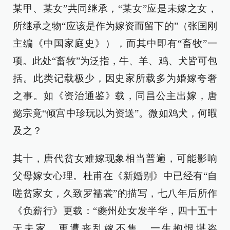
某甲、某女”共同继承，“某女”应是未嫁之女，
所继承之物“应该是作为嫁资而留下的”（张国刚
主编《中国家庭史》），而其中即有“畜牧”一
项。此处“畜牧”为泛指，牛、羊、鸡、犬皆可包
括。此类记载极少，因史家所载多为婚嫁夸奢
之事。如《资治通鉴》载，同昌公主出嫁，唐
懿宗竟“倾宫中珍玩以为资送”。微如鸡犬，何暇
及之？
其十，唐代贫女难嫁现象相当普遍，可能影响
父母嫁女心理。杜甫在《新婚别》中已经有“自
嗟贫家女，久致罗襦裳”的描写，七八年后所作
《负薪行》更载：“夔州处女发半华，四十五十
无夫家。更遭丧乱嫁不售，一生抱恨堪咨