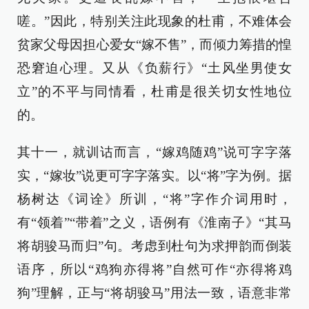
嗟。”因此，特别关注此现象的杜甫，不难体会
贫家父母因担心爱女“嫁不售”，而倾力筹措的惶
恐窘迫心理。又从《负薪行》“土风坐男使女
立”的不平与同情看，杜甫是很关切女性地位
的。
其十一，就训诂而言，“嫁鸡随鸡”说可字字落
实，“嫁妆”说更可字字落实。以“将”字为例。据
杨树达《词诠》所训，“将”字作介词用时，
有“领着”“带着”之义，语例有《淮南子》“其马
将胡骏马而归”句。考虑到杜句为求押韵而倒装
语序，所以“鸡狗亦得将”自然可作“亦得将鸡
狗”理解，正与“将胡骏马”用法一致，语意非常