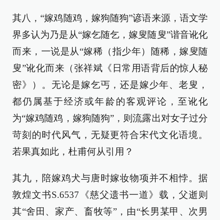
其八，“嫁鸡随鸡，嫁狗随狗”谚语来源，语文学
界多认为乃是从“嫁乞随乞，嫁叟随叟”谐音讹化
而来，一说是从“嫁稀（指少年）随稀，嫁叟随
叟”讹化而来（张祥斌《日常用语背后的惊人秘
密》）。无论是嫁乞丐，还是嫁少年、老叟，
都仍属基于经济或年龄的客观评论，至讹化
为“嫁鸡随鸡，嫁狗随狗”，则流露出对女子过分
苛刻的时代风气，无疑更符合宋代文化语境。
若果真如此，杜甫何从引用？
其九，陪嫁鸡犬与唐时嫁妆物项并不相悖。据
敦煌文书S.6537《慈父遗书一道》载，父逝则
其“舍田、家产、畜牧等”，由“长男某甲、次男