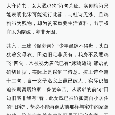
大守诗书，女大逐鸡狗”诗句为证。实则梅诗只
能表明北宋可能流行此谚，与杜诗无涉。且鸡
狗虽为贱物，却为贫家重要生活资料，出于权
宜以为陪嫁，亦非无因。
其六，王建《促刺词》“少年虽嫁不得归，头白
犹著父母衣。田边旧宅非我有，我身不及逐鸡
飞”四句，常被视为唐代已有“嫁鸡随鸡”谚语的
确切证据，实际上是误解了诗意。按王诗全篇
十二句，言一女子名义上虽已嫁人，实际仍被
迫长期留居娘家，备尝辛苦。从紧邻的前句“田
边旧宅非我有”看，此女既已被迫搬离自小居住
的“旧宅”，势必不能再像从前那样与宅中的家禽