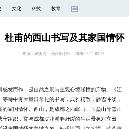
论
文化
科技
教育
杜甫的西山书写及其家国情怀
来源：
光明网-《光明日报》
2026-05-11 03:15
感发而作，是自然之景与主观心境碰撞的产物。《江
》等诗中有大量日常化的书写，典雅精致，静谧冲淡，
荡的家国情怀。西山，是成都之西岷山、玉垒山等雪山
戍守组织，常与成都浣花溪畔舒缓的生活景象对立出
铺设家国情怀的关键之象。杜甫以西山之实境，营造家