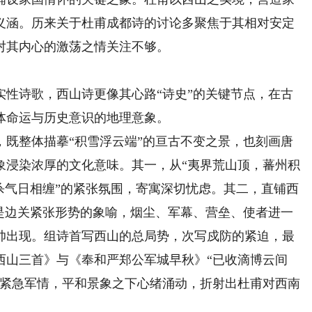
义涵。历来关于杜甫成都诗的讨论多聚焦于其相对安定
对其内心的激荡之情关注不够。
诗歌，西山诗更像其心路“诗史”的关键节点，在古
体命运与历史意识的地理意象。
整体描摹“积雪浮云端”的亘古不变之景，也刻画唐
象浸染浓厚的文化意味。其一，从“夷界荒山顶，蕃州积
杀气日相缠”的紧张氛围，寄寓深切忧虑。其二，直铺西
动是边关紧张形势的象喻，烟尘、军幕、营垒、使者进一
帅出现。组诗首写西山的总局势，次写戍防的紧迫，最
西山三首》与《奉和严郑公军城早秋》“已收滴博云间
的紧急军情，平和景象之下心绪涌动，折射出杜甫对西南