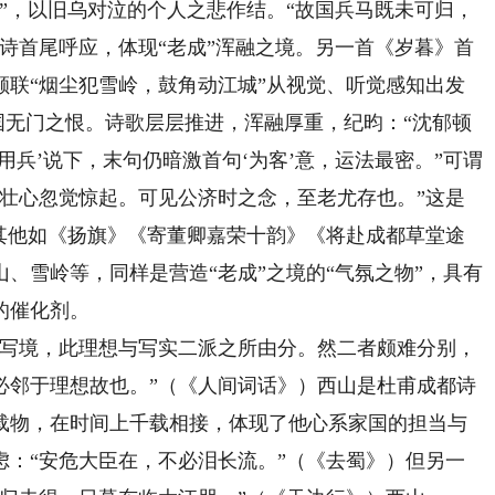
”，以旧乌对泣的个人之悲作结。“故国兵马既未可归，
诗首尾呼应，体现“老成”浑融之境。另一首《岁暮》首
颔联“烟尘犯雪岭，鼓角动江城”从视觉、听觉感知出发
报国无门之恨。诗歌层层推进，浑融厚重，纪昀：“沈郁顿
用兵’说下，末句仍暗激首句‘为客’意，运法最密。”可谓
而壮心忽觉惊起。可见公济时之念，至老尤存也。”这是
。其他如《扬旗》《寄董卿嘉荣十韵》《将赴成都草堂途
、雪岭等，同样是营造“老成”之境的“气氛之物”，具有
的催化剂。
写境，此理想与写实二派之所由分。然二者颇难分别，
必邻于理想故也。”（《人间词话》）西山是杜甫成都诗
载物，在时间上千载相接，体现了他心系家国的担当与
虑：“安危大臣在，不必泪长流。”（《去蜀》）但另一