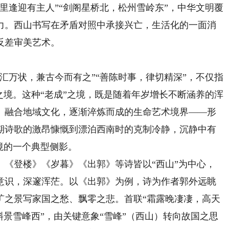
里逢迎有主人”“剑阁星桥北，松州雪岭东”，中华文明覆
力。西山书写在矛盾对照中承接兴亡，生活化的一面消
反差审美艺术。
万状，兼古今而有之”“善陈时事，律切精深”，不仅指
之境。这种“老成”之境，既是随着年岁增长不断涵养的浑
、融合地域文化，逐渐淬炼而成的生命艺术境界——形
期诗歌的激昂慷慨到漂泊西南时的克制冷静，沉静中有
境的一个典型侧影。
登楼》《岁暮》《出郭》等诗皆以“西山”为中心，
意识，深邃浑茫。以《出郭》为例，诗为作者郭外远眺
旷之景写家国之愁、飘零之悲。首联“霜露晚凄凄，高天
斜景雪峰西”，由关键意象“雪峰”（西山）转向故国之思