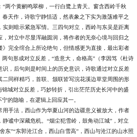
：“两个黄鹂鸣翠柳，一行白鹭上青天。窗含西岭千秋
4）春天作，诗歌宁静恬适，然表象之下实为激荡难平之
，实则暗示紧急军情。三四句对立，西岭与东吴是距离
应，对立中尽显浑融圆润，将作者的无奈心境与回归之
楼》完全绾合上所论绝句，但情感更为直接，最出彩者
。两句形成对立反差，“造意大，命格高”（李因笃《杜诗
意识，后句则是时间上的历史意识，诗歌通过对立反差
其二同样精巧，首联、颔联皆写浣花溪边草堂周围的形
岭与锦城对立反差，巧妙转折，引出茫茫历史长河中的盛
不宁的隐喻，在逻辑上回应其一。
用手法，西山作为华夏山河的边疆意义被放大，作者
，静谧中深藏危机。“烟尘犯雪岭，鼓角动江城”，对立
舍东”“东郭沧江合，西山白雪高”，西山与沧江的山水照