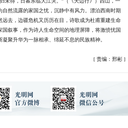
人归未得，日暮东临大江哭。”（《天边行》）西山，一
为自然流露的家国之忧，沉静中有风力。漂泊西南时期
然远去，边疆危机又历历在目，诗歌成为杜甫重建生命
家国叙事，作为诗人生命空间的地理屏障，将激愤忧国
断凝聚升华为一脉相承、绵延不息的民族精神。
[
责编：邢彬
]