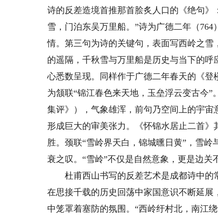
诗的反差造境首推那首脍炙人口的《绝句》
雪，门泊东吴万里船。”诗为广德二年（76
情。第三句为诗的关键句，表面写西岭之雪
的遥隔，千秋雪与万里船是历史与当下的呼
心悉数呈现。同样作于广德二年春天的《登
为颔联“锦江春色来天地，玉垒浮云变古今”
集评》），气象雄浑，前句乃空间上的宇宙
形成巨大的审美张力。《怀锦水居止二首》
胜。颈联“雪岭界天白，锦城曛日黄”，雪
衰之叹。“雪岭”不仅是自然意象，更是边关
杜甫西山书写的反差艺术是成都诗中的常
在思接千载的历史回荡中家国意识不断延展
中笼罩着塞防的氛围。“西岭纡村北，南江绕