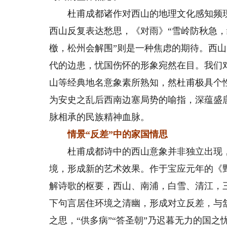
杜甫成都诸作对西山的地理文化感知频现于
西山反复表达愁思，《对雨》“雪岭防秋急，
檄，松州会解围”则是一种焦虑的期待。西
代的边患，忧国伤怀的形象宛然在目。我们
山等经典地名意象素所熟知，然杜甫极具个
为安史之乱后西南边塞局势的喻指，深蕴盛
脉相承的民族精神血脉。
情景“反差”中的家国情思
杜甫成都诗中的西山意象并非独立出现，常
境，形成新的艺术效果。作于宝应元年的《
解诗歌的枢要，西山、南浦，白雪、清江，
下句言居住环境之清幽，形成对立反差，与颔
之思，“供多病”“答圣朝”乃迟暮无力的国