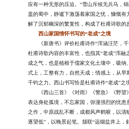
应有一种无形的压迫。“雪山斥候无兵马，锦
盖的蜀中，静谧下激荡着家国之忧，慷慨有
解了沉郁幽深的繁复性，构成了杜甫诗歌的
西山家国情怀书写的“老成”之境
《新唐书》评价杜甫诗作“浑涵汪茫，千汇
杜甫诗歌内容的丰富性，也指其“老成”浑融
成之气，也是植根于儒家文化土壤中，吸纳
式上，工整有力，自然天成；情感上，从早
千钧之力。西山书写恰是杜甫诗作“老成”之
《西山三首》《对雨》《警急》《野望》《
表达身处孤境，不忘家国，弥漫强烈的忧患
之作，中原战乱不断，成都风声鹤唳，以清
逐望低”，以晚景起笔。颔联“远烟盐井上，