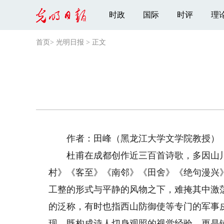
时政
国际
时评
理
首页
>
光明日报
>
正文
作者：田峰（黑龙江大学文学院教授）
杜甫在成都创作近三百首诗歌，多因山川
村》《客至》《南邻》《田舍》《绝句漫兴
工整的形式与平静的风物之下，难掩其中激
的泛称，有时也指西山防御使等专门的军事
现，既构成诗人切身观照的视觉经验，更是