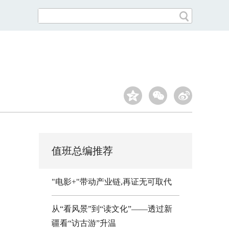
值班总编推荐
"电影+"带动产业链,再证无可取代
从“看风景”到“读文化”——透过新
疆看“访古游”升温