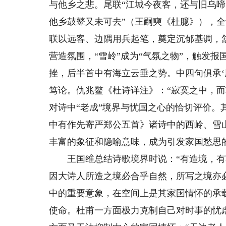
与他乡之悲。尾联“江城今夜客，还与旧乌啼
他乡鼓鼙又未可去”（王嗣奭《杜臆》），全
联以远客、边隅用兵起笔，奠定沉郁基调，
营造氛围，“雪岭”成为“气氛之物”，触发
挫，后半首中有海立云垂之势。中四句俱承‘
笃论。仇兆鳌《杜诗详注》：“寂寞之中，
对诗中“老成”境界与忧国之心的恰切评价
中有作先寄严郑公五首》诸诗中的西岭、雪山
丰富的象征和隐喻意味，成为引发家国愁思
王国维总结诗歌境界时说：“有造境，有
因大诗人所造之境必合乎自然，所写之境亦
中的重要意象，在空间上是其家国情怀的承
使命。杜甫一方面极力克制自己对时事的忧