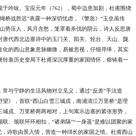
吟咏。宝应元年（762），蜀中边患加剧，杜甫围绕
绳桥战胜迟”表露一种深切忧虑，《警急》“玉垒虽传
山山势压人，风月含愁，笼罩着杀伐的阴云，诗人反思唐
对唐代西北边塞诗中的玉门关、阳关、轮台、天山、陇
性化的西山意象意脉幽微，易被忽视，仔细寻绎，其实
唐转衰历史变局下杜甫深沉厚重的家国情怀，熔铸着一
与宁静的生活风物对立见义，通过“反差”手法造
野望》，首联“西山白雪三城戍，南浦清江万里桥”是理
三城戍、万里桥两两相对，上句寓示边塞的紧张形势，
联、颈联环环相扣，“诸弟隔”“一身遥”是难以团聚的家
之忧，诗歌由景入情，营造一种绵长的家国之情。杜甫西山