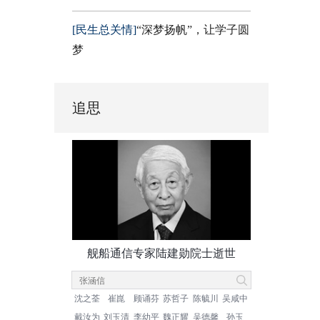
[民生总关情]
“深梦扬帆”，让学子圆
梦
追思
舰船通信专家陆建勋院士逝世
沈之荃
崔崑
顾诵芬
苏哲子
陈毓川
吴咸中
戴汝为
刘玉清
李幼平
魏正耀
吴德馨
孙玉