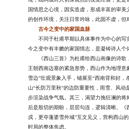
国情思之心境，因实造虚，形成丰富的审美
的创作环境，关注日常吟咏，此固不虚，但
古今之变中的家国血脉
不同于杜甫早期以具体事件为中心的写实性
今之变中有丰赡的家国情志，是凝铸诗人个
《西山三首》为杜甫给西山画像的诗歌，既
王朝西南边塞的紧急形势，西山作为地理意
雪边”壮观景象入手，铺展至“西南背和好，
山“长防万里秋”的边防重要性，雨雪、风
步渲染战争气氛。其三，渴望力挽狂澜的将
后是殷切的期盼，层层勾连，逻辑清晰。《
戍，更夺蓬婆雪外城”互文见义，营构西山
时局的整体焦虑。