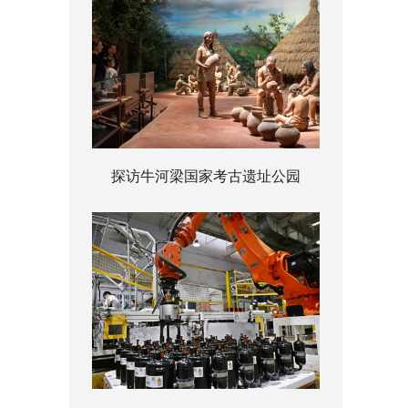
探访牛河梁国家考古遗址公园