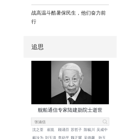
战高温斗酷暑保民生，他们奋力前
行
追思
舰船通信专家陆建勋院士逝世
沈之荃
崔崑
顾诵芬
苏哲子
陈毓川
吴咸中
戴汝为
刘玉清
李幼平
魏正耀
吴德馨
孙玉