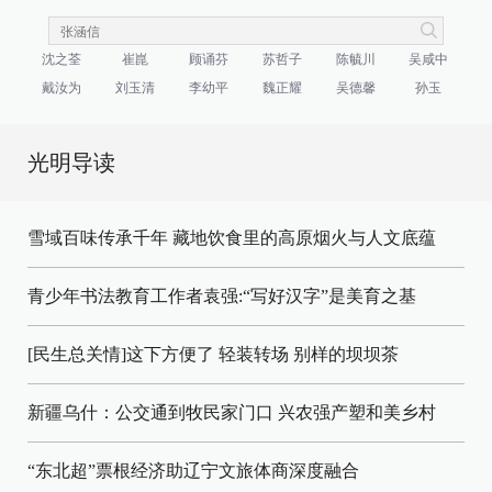
沈之荃
崔崑
顾诵芬
苏哲子
陈毓川
吴咸中
戴汝为
刘玉清
李幼平
魏正耀
吴德馨
孙玉
光明导读
雪域百味传承千年 藏地饮食里的高原烟火与人文底蕴
青少年书法教育工作者袁强:“写好汉字”是美育之基
[民生总关情]这下方便了
轻装转场
别样的坝坝茶
新疆乌什：公交通到牧民家门口
兴农强产塑和美乡村
“东北超”票根经济助辽宁文旅体商深度融合