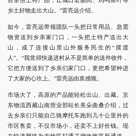
百余份土特产品，让城口老腊肉、鸡鸣茶叶等
乡土好物走出大山。”雷亮远介绍。
如今，雷亮远带领团队一头把日常用品、急需
物资送到乡亲家门口，一头把土特产送出大
山，成了连接山里山外服务民生的“摆渡
人”。“我觉得快递进村从不是简单的送件收件，
它把方便送到了乡亲们家门口，更把希望种进
了大家的心坎上。”雷亮远由衷感慨。
市场大了，高原的产品能轻松出山、出藏。京
东物流西藏山南营业部站长美朵曲桑介绍，过
去乡亲们只能自己骑摩托车跑到几十公里外的
市区售卖，不仅市场小，还卖不上好价钱。现