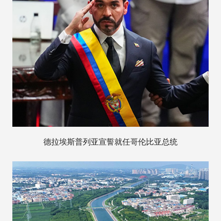
德拉埃斯普列亚宣誓就任哥伦比亚总统