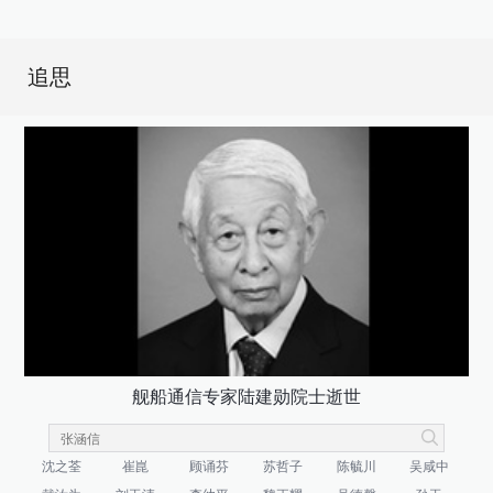
追思
舰船通信专家陆建勋院士逝世
沈之荃
崔崑
顾诵芬
苏哲子
陈毓川
吴咸中