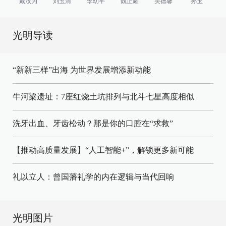
戴汝为
刘玉清
李幼平
魏正耀
吴德馨
孙玉
光明导读
“新新三样”出海 为世界发展增添新动能
牛河梁遗址：7座红烧土坑排列与北斗七星高度相似
洗牙出血、牙齿松动？那是你的口腔在“求救”
【推动高质量发展】“人工智能+”，解锁更多新可能
礼以立人：曾国藩礼学的内在逻辑与当代回响
光明图片