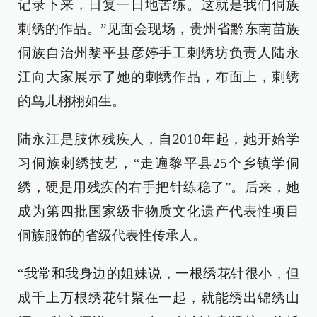
记录下来，日复一日地苦练。这就是我们侗族
刺绣的作品。”见面会现场，贵州省黔东南苗族
侗族自治州黎平县彦婷手工刺绣坊负责人陆永
江向大家展示了她的刺绣作品，布面上，刺绣
的鸟儿栩栩如生。
陆永江是肢体残疾人，自2010年起，她开始学
习侗族刺绣技艺，“走遍黎平县25个乡镇学侗
绣，硬是用残疾的右手把针练稳了”。后来，她
成为第四批国家级非物质文化遗产代表性项目
侗族服饰的省级代表性传承人。
“我常和我身边的姐妹说，一根绣花针很小，但
成千上万根绣花针聚在一起，就能绣出锦绣山