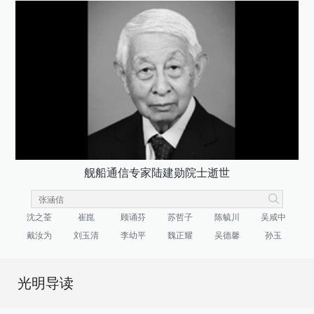
舰船通信专家陆建勋院士逝世
沈之荃
崔崑
顾诵芬
苏哲子
陈毓川
吴咸中
戴汝为
刘玉清
李幼平
魏正耀
吴德馨
孙玉
光明导读