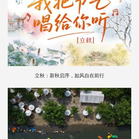
立秋：新秋启序，如风自在前行