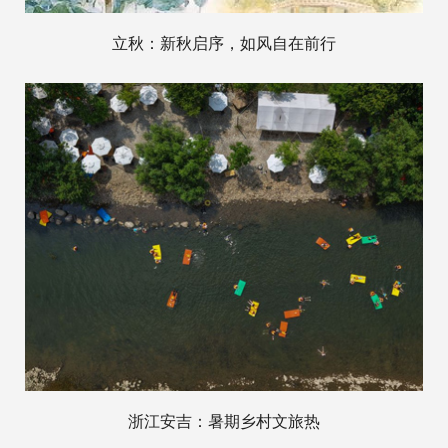
立秋：新秋启序，如风自在前行
浙江安吉：暑期乡村文旅热