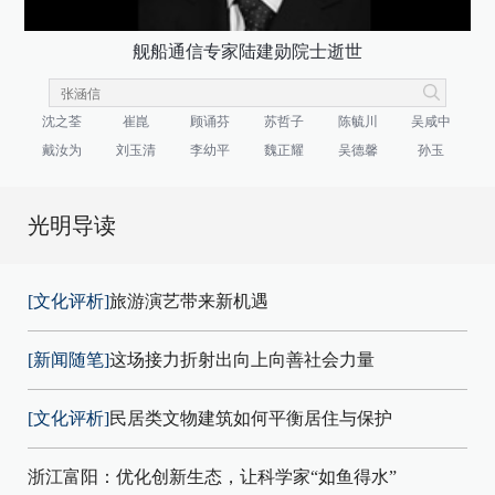
舰船通信专家陆建勋院士逝世
沈之荃
崔崑
顾诵芬
苏哲子
陈毓川
吴咸中
戴汝为
刘玉清
李幼平
魏正耀
吴德馨
孙玉
光明导读
[文化评析]
旅游演艺带来新机遇
[新闻随笔]
这场接力折射出向上向善社会力量
[文化评析]
民居类文物建筑如何平衡居住与保护
浙江富阳：优化创新生态，让科学家“如鱼得水”