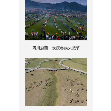
四川越西：欢庆彝族火把节