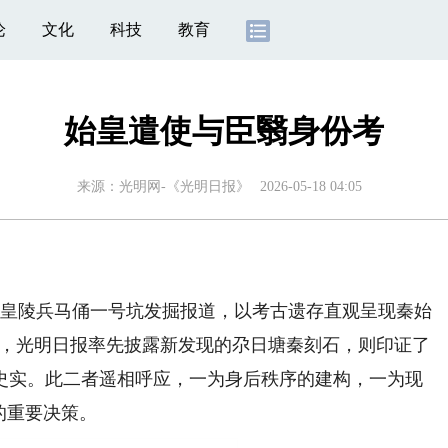
论
文化
科技
教育
始皇遣使与臣翳身份考
来源：
光明网-《光明日报》
2026-05-18 04:05
始皇陵兵马俑一号坑发掘报道，以考古遗存直观呈现秦始
以来，光明日报率先披露新发现的尕日塘秦刻石，则印证了
史实。此二者遥相呼应，一为身后秩序的建构，一为现
的重要决策。