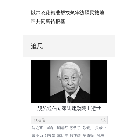
以常态化精准帮扶筑牢边疆民族地
区共同富裕根基
追思
舰船通信专家陆建勋院士逝世
沈之荃
崔崑
顾诵芬
苏哲子
陈毓川
吴咸中
戴汝为
刘玉清
李幼平
魏正耀
吴德馨
孙玉