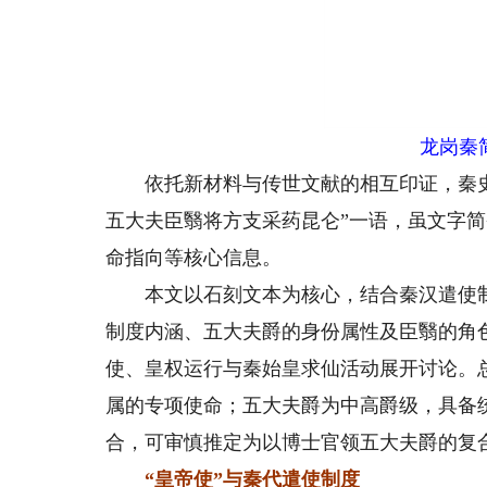
龙岗秦简
依托新材料与传世文献的相互印证，秦史
五大夫臣翳将方支采药昆仑”一语，虽文字
命指向等核心信息。
本文以石刻文本为核心，结合秦汉遣使制度
制度内涵、五大夫爵的身份属性及臣翳的角
使、皇权运行与秦始皇求仙活动展开讨论。总
属的专项使命；五大夫爵为中高爵级，具备
合，可审慎推定为以博士官领五大夫爵的复
“皇帝使”与秦代遣使制度