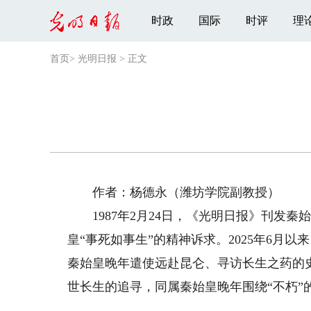
时政
国际
时评
理
首页
>
光明日报
>
正文
作者：杨德永（潍坊学院副教授）
1987年2月24日，《光明日报》刊发秦
皇“事死如事生”的精神诉求。2025年6月
秦始皇晚年遣使远赴昆仑、寻访长生之药的
世长生的追寻，同属秦始皇晚年围绕“不朽”