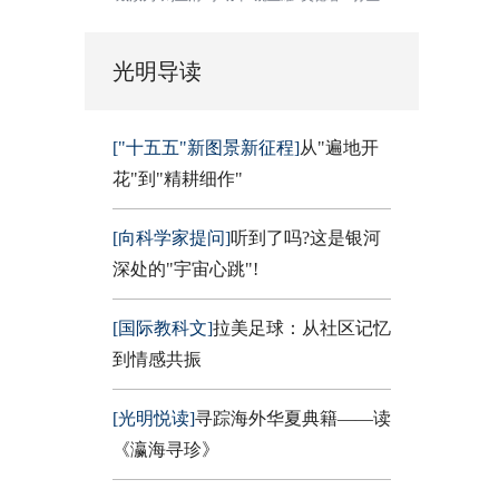
光明导读
["十五五"新图景新征程]
从"遍地开
花"到"精耕细作"
[向科学家提问]
听到了吗?这是银河
深处的"宇宙心跳"!
[国际教科文]
拉美足球：从社区记忆
到情感共振
[光明悦读]
寻踪海外华夏典籍——读
《瀛海寻珍》