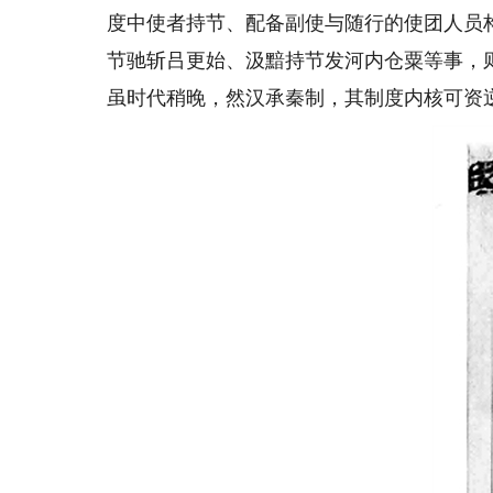
度中使者持节、配备副使与随行的使团人员
节驰斩吕更始、汲黯持节发河内仓粟等事，
虽时代稍晚，然汉承秦制，其制度内核可资逆