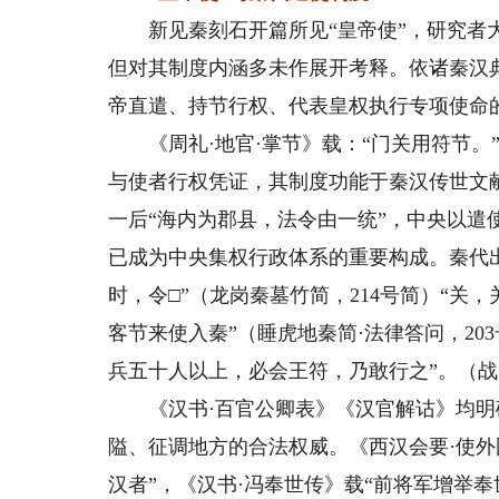
新见秦刻石开篇所见“皇帝使”，研究者大
但对其制度内涵多未作展开考释。依诸秦汉典
帝直遣、持节行权、代表皇权执行专项使命
《周礼·地官·掌节》载：“门关用符节。”“
与使者行权凭证，其制度功能于秦汉传世文
一后“海内为郡县，法令由一统”，中央以
已成为中央集权行政体系的重要构成。秦代出
时，令□”（龙岗秦墓竹简，214号简）“关
客节来使入秦”（睡虎地秦简·法律答问，2
兵五十人以上，必会王符，乃敢行之”。（战
《汉书·百官公卿表》《汉官解诂》均明确
隘、征调地方的合法权威。《西汉会要·使外
汉者”，《汉书·冯奉世传》载“前将军增举