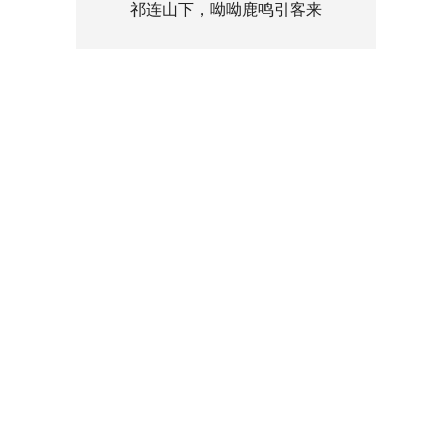
祁连山下，呦呦鹿鸣引客来