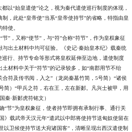
都以“始皇遣使”论之，视为秦代遣使巡行制度的体现，
制，此处“皇帝使”当系“皇帝使持节”的省略，特指由皇
的特使。
节”，又称“使节”，与“符”合称“符节”，作为皇权象征
献与出土材料中均可征验。《史记·秦始皇本纪》载秦统
遣使巡行、持节专命等形式将皇权延伸至边地，遣使制度
土材料中关于“符节”的记录较多，如“南郡用节不绐
，关合符及传书阅，入之”（龙岗秦墓竹简，5号简）“诸侯
03号简）“甲兵之符，右在王，左在新郪。凡兴士被甲，用
国秦·新郪虎符铭文）
“节”为皇权象征，使者持节即拥有承制行事、通行关
国》载武帝天汉元年“遣武以中郎将使持节送匈奴使留在
奉世以卫候使持节送大宛诸国客”，清晰呈现出西汉遣使制