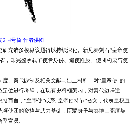
214号简 作者供图
研究诸多模糊议题得以持续深化。新见秦刻石“皇帝使
简省，却完整承载了使者身份、遣使性质、使团构成与使
、秦代爵制及相关文献与出土材料，对“皇帝使”的
色定位进行考释，在现有史料框架内，对秦代边疆遣
括而言，“皇帝使”或系“皇帝使持节”省文，代表皇权直
统领使团的资格与武力基础；臣翳身份与秦博士高度契
合型官员。