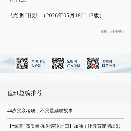
《光明日报》（2026年05月18日 13版）
[
责编：孙宗鹤
]
值班总编推荐
44岁父亲考研，不只是励志故事
【“筑基”高质量·系列评论之四】加油！让教育涵润出彩