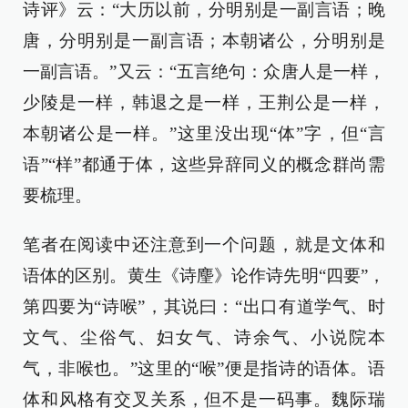
诗评》云：“大历以前，分明别是一副言语；晚
唐，分明别是一副言语；本朝诸公，分明别是
一副言语。”又云：“五言绝句：众唐人是一样，
少陵是一样，韩退之是一样，王荆公是一样，
本朝诸公是一样。”这里没出现“体”字，但“言
语”“样”都通于体，这些异辞同义的概念群尚需
要梳理。
笔者在阅读中还注意到一个问题，就是文体和
语体的区别。黄生《诗麈》论作诗先明“四要”，
第四要为“诗喉”，其说曰：“出口有道学气、时
文气、尘俗气、妇女气、诗余气、小说院本
气，非喉也。”这里的“喉”便是指诗的语体。语
体和风格有交叉关系，但不是一码事。魏际瑞