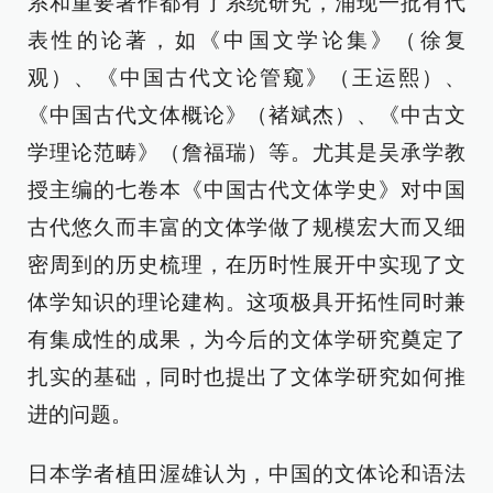
系和重要著作都有了系统研究，涌现一批有代
表性的论著，如《中国文学论集》（徐复
观）、《中国古代文论管窥》（王运熙）、
《中国古代文体概论》（褚斌杰）、《中古文
学理论范畴》（詹福瑞）等。尤其是吴承学教
授主编的七卷本《中国古代文体学史》对中国
古代悠久而丰富的文体学做了规模宏大而又细
密周到的历史梳理，在历时性展开中实现了文
体学知识的理论建构。这项极具开拓性同时兼
有集成性的成果，为今后的文体学研究奠定了
扎实的基础，同时也提出了文体学研究如何推
进的问题。
日本学者植田渥雄认为，中国的文体论和语法