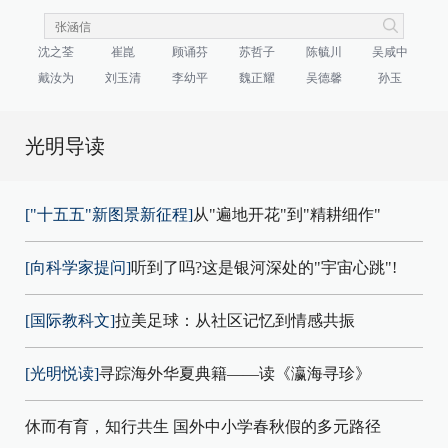
沈之荃
崔崑
顾诵芬
苏哲子
陈毓川
吴咸中
戴汝为
刘玉清
李幼平
魏正耀
吴德馨
孙玉
光明导读
["十五五"新图景新征程]
从"遍地开花"到"精耕细作"
[向科学家提问]
听到了吗?这是银河深处的"宇宙心跳"!
[国际教科文]
拉美足球：从社区记忆到情感共振
[光明悦读]
寻踪海外华夏典籍——读《瀛海寻珍》
休而有育，知行共生 国外中小学春秋假的多元路径