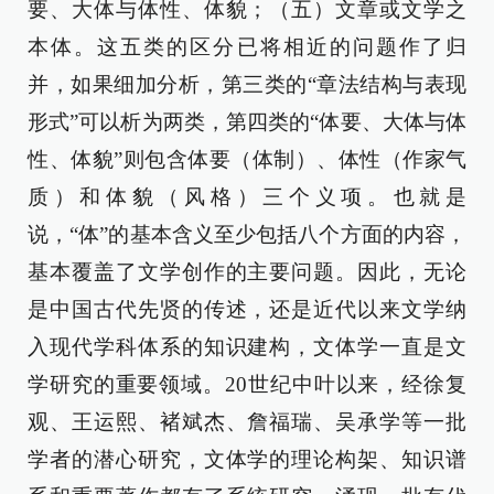
要、大体与体性、体貌；（五）文章或文学之
本体。这五类的区分已将相近的问题作了归
并，如果细加分析，第三类的“章法结构与表现
形式”可以析为两类，第四类的“体要、大体与体
性、体貌”则包含体要（体制）、体性（作家气
质）和体貌（风格）三个义项。也就是
说，“体”的基本含义至少包括八个方面的内容，
基本覆盖了文学创作的主要问题。因此，无论
是中国古代先贤的传述，还是近代以来文学纳
入现代学科体系的知识建构，文体学一直是文
学研究的重要领域。20世纪中叶以来，经徐复
观、王运熙、褚斌杰、詹福瑞、吴承学等一批
学者的潜心研究，文体学的理论构架、知识谱