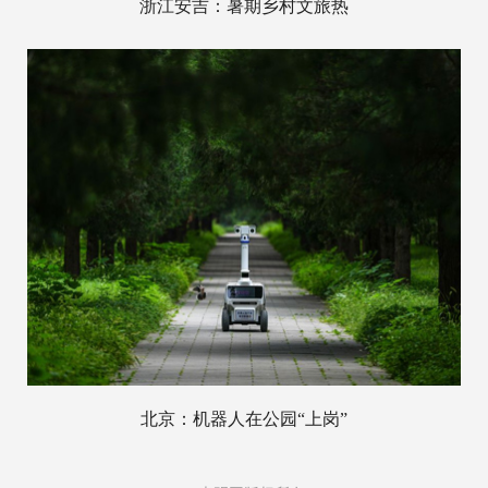
浙江安吉：暑期乡村文旅热
北京：机器人在公园“上岗”