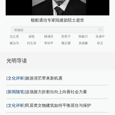
舰船通信专家陆建勋院士逝世
沈之荃
崔崑
顾诵芬
苏哲子
陈毓川
吴咸中
戴汝为
刘玉清
李幼平
魏正耀
吴德馨
孙玉
光明导读
[文化评析]
旅游演艺带来新机遇
[新闻随笔]
这场接力折射出向上向善社会力量
[文化评析]
民居类文物建筑如何平衡居住与保护