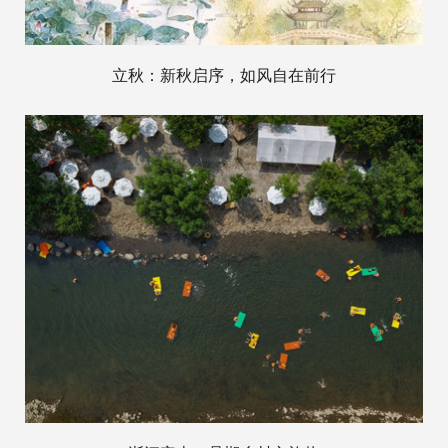
立秋：新秋启序，如风自在前行