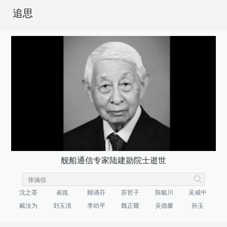
追思
舰船通信专家陆建勋院士逝世
沈之荃
崔崑
顾诵芬
苏哲子
陈毓川
吴咸中
戴汝为
刘玉清
李幼平
魏正耀
吴德馨
孙玉