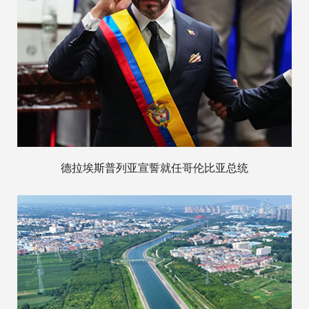
德拉埃斯普列亚宣誓就任哥伦比亚总统