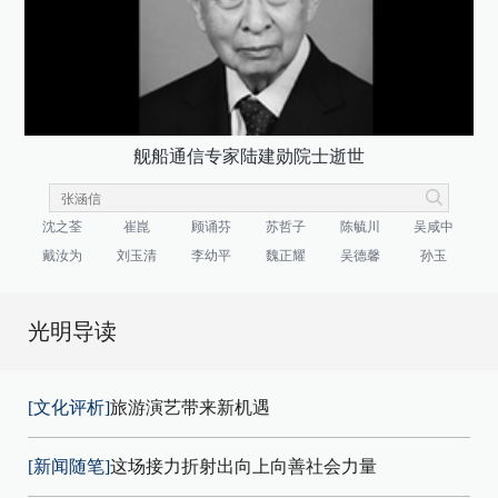
舰船通信专家陆建勋院士逝世
沈之荃
崔崑
顾诵芬
苏哲子
陈毓川
吴咸中
戴汝为
刘玉清
李幼平
魏正耀
吴德馨
孙玉
光明导读
[文化评析]
旅游演艺带来新机遇
[新闻随笔]
这场接力折射出向上向善社会力量