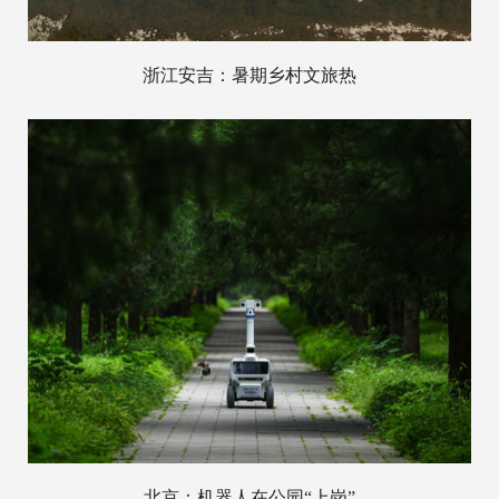
浙江安吉：暑期乡村文旅热
北京：机器人在公园“上岗”