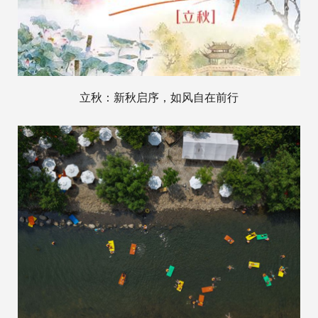
立秋：新秋启序，如风自在前行