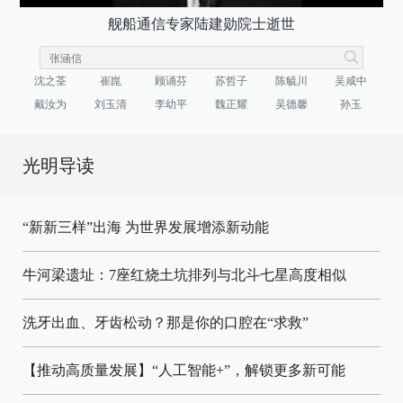
舰船通信专家陆建勋院士逝世
沈之荃
崔崑
顾诵芬
苏哲子
陈毓川
吴咸中
戴汝为
刘玉清
李幼平
魏正耀
吴德馨
孙玉
光明导读
“新新三样”出海 为世界发展增添新动能
牛河梁遗址：7座红烧土坑排列与北斗七星高度相似
洗牙出血、牙齿松动？那是你的口腔在“求救”
【推动高质量发展】“人工智能+”，解锁更多新可能