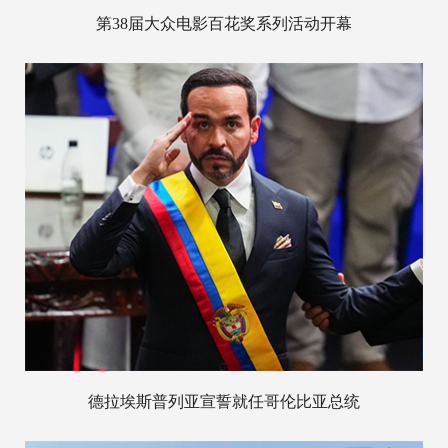
第38届大众电影百花奖系列活动开幕
德拉埃斯普列亚宣誓就任哥伦比亚总统