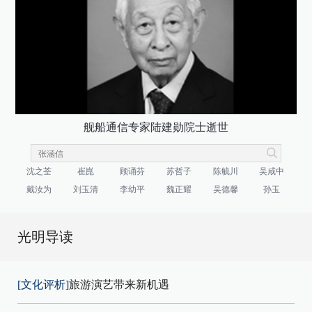
舰船通信专家陆建勋院士逝世
沈之荃
崔崑
顾诵芬
苏哲子
陈毓川
吴咸中
戴汝为
刘玉清
李幼平
魏正耀
吴德馨
孙玉
光明导读
[文化评析]
旅游演艺带来新机遇