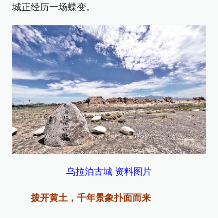
城正经历一场蝶变。
乌拉泊古城 资料图片
拨开黄土，千年景象扑面而来