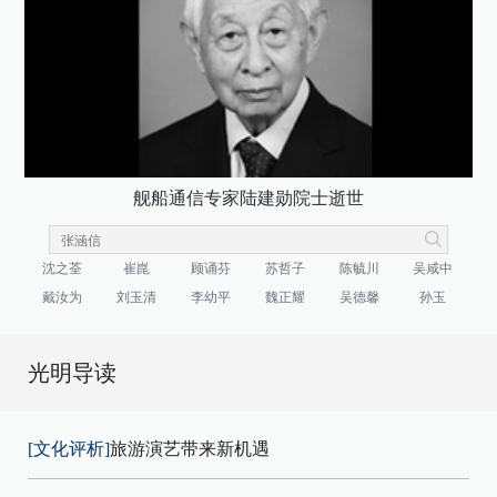
舰船通信专家陆建勋院士逝世
沈之荃
崔崑
顾诵芬
苏哲子
陈毓川
吴咸中
戴汝为
刘玉清
李幼平
魏正耀
吴德馨
孙玉
光明导读
[文化评析]
旅游演艺带来新机遇