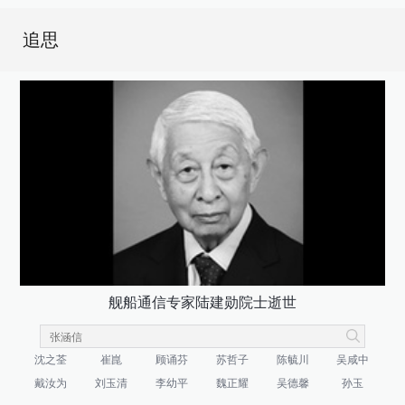
追思
舰船通信专家陆建勋院士逝世
沈之荃
崔崑
顾诵芬
苏哲子
陈毓川
吴咸中
戴汝为
刘玉清
李幼平
魏正耀
吴德馨
孙玉