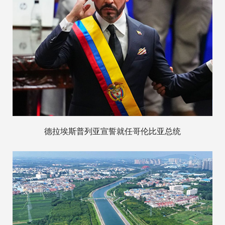
德拉埃斯普列亚宣誓就任哥伦比亚总统