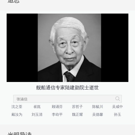
追思
舰船通信专家陆建勋院士逝世
沈之荃
崔崑
顾诵芬
苏哲子
陈毓川
吴咸中
戴汝为
刘玉清
李幼平
魏正耀
吴德馨
孙玉
光明导读