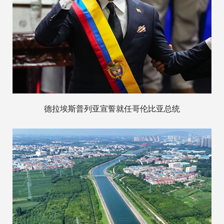
德拉埃斯普列亚宣誓就任哥伦比亚总统