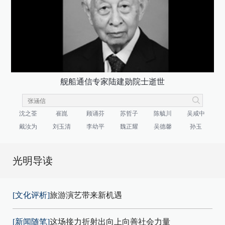
舰船通信专家陆建勋院士逝世
沈之荃
崔崑
顾诵芬
苏哲子
陈毓川
吴咸中
戴汝为
刘玉清
李幼平
魏正耀
吴德馨
孙玉
光明导读
[文化评析]
旅游演艺带来新机遇
[新闻随笔]
这场接力折射出向上向善社会力量