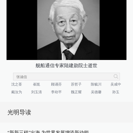
舰船通信专家陆建勋院士逝世
沈之荃
崔崑
顾诵芬
苏哲子
陈毓川
吴咸中
戴汝为
刘玉清
李幼平
魏正耀
吴德馨
孙玉
光明导读
“新新三样”出海 为世界发展增添新动能