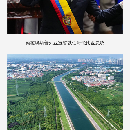
德拉埃斯普列亚宣誓就任哥伦比亚总统