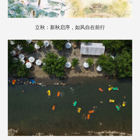
立秋：新秋启序，如风自在前行