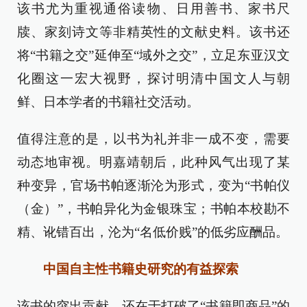
该书尤为重视通俗读物、日用善书、家书尺
牍、家刻诗文等非精英性的文献史料。该书还
将“书籍之交”延伸至“域外之交”，立足东亚汉文
化圈这一宏大视野，探讨明清中国文人与朝
鲜、日本学者的书籍社交活动。
值得注意的是，以书为礼并非一成不变，需要
动态地审视。明嘉靖朝后，此种风气出现了某
种变异，官场书帕逐渐沦为形式，变为“书帕仪
（金）”，书帕异化为金银珠宝；书帕本校勘不
精、讹错百出，沦为“名低价贱”的低劣应酬品。
中国自主性书籍史研究的有益探索
该书的突出贡献，还在于打破了“书籍即商品”的