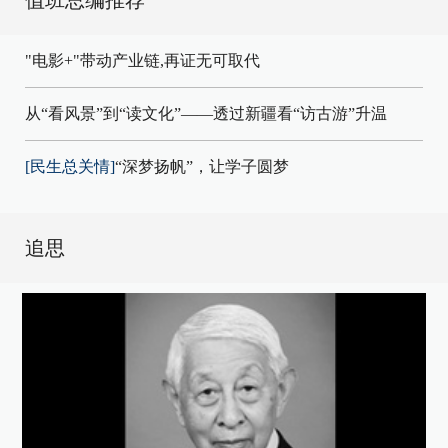
值班总编推荐
"电影+"带动产业链,再证无可取代
从“看风景”到“读文化”——透过新疆看“访古游”升温
[民生总关情]
“深梦扬帆”，让学子圆梦
追思