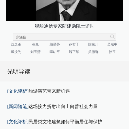
舰船通信专家陆建勋院士逝世
沈之荃
崔崑
顾诵芬
苏哲子
陈毓川
吴咸中
戴汝为
刘玉清
李幼平
魏正耀
吴德馨
孙玉
光明导读
[文化评析]
旅游演艺带来新机遇
[新闻随笔]
这场接力折射出向上向善社会力量
[文化评析]
民居类文物建筑如何平衡居住与保护