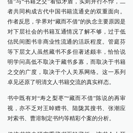
借”与“书籍之交”看似矛盾，实则并行不悖，二
者共同构成古代中国书籍流通史的双重面向。
作者反思，学界对“藏而不借”的执念主要原因是
对下层社会的书籍互通情况了解不够，过于低
估民间图书非商业性流通的活跃程度。管庭芬
等下层文人虽然藏书不多但著述颇丰，恰恰说
明学问高低不取决于藏书多寡，而取决于书籍
之交的广度，取决于个人关系网络。这一系列
卓见还原了明清文人书籍交流的真实样态。
书中既有对“寿之梨枣”“藏而不借”陈说的再审
视，亦不乏对王晫赠书、陆陇其搜书、张潮应
对索书、曹溶制定书约等精彩个案的分析。