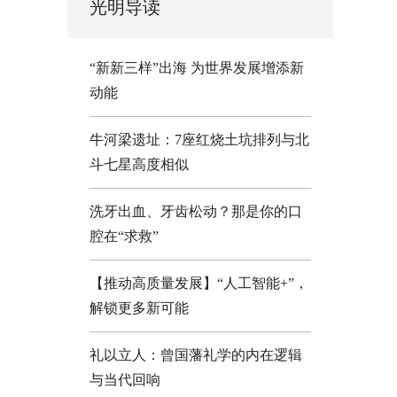
光明导读
“新新三样”出海 为世界发展增添新
动能
牛河梁遗址：7座红烧土坑排列与北
斗七星高度相似
洗牙出血、牙齿松动？那是你的口
腔在“求救”
【推动高质量发展】“人工智能+”，
解锁更多新可能
礼以立人：曾国藩礼学的内在逻辑
与当代回响