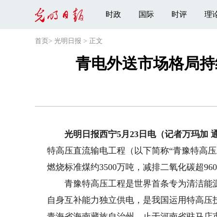
时政
国际
时评
理
首页
>
光明日报
>
正文
青电外送市场格局持
光明日报西宁5月23日电（记者万玛加 
特高压直流输电工程（以下简称“青豫特高压工
燃烧标准煤约3500万吨，减排二氧化碳超96
青豫特高压工程是世界首条专为清洁能源
自身互补能力独立供电，是我国运用特高压
青海省海南藏族自治州，止于河南省驻马店