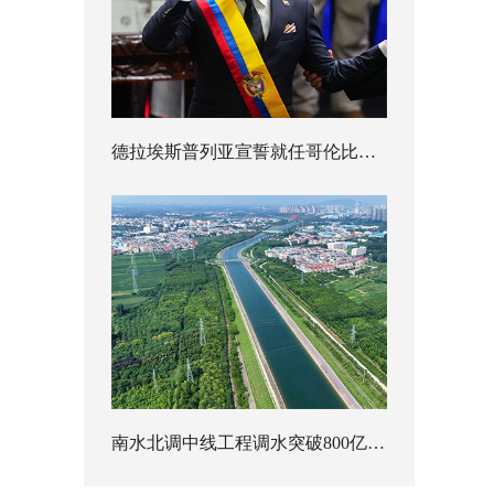
德拉埃斯普列亚宣誓就任哥伦比亚总统
南水北调中线工程调水突破800亿立方米