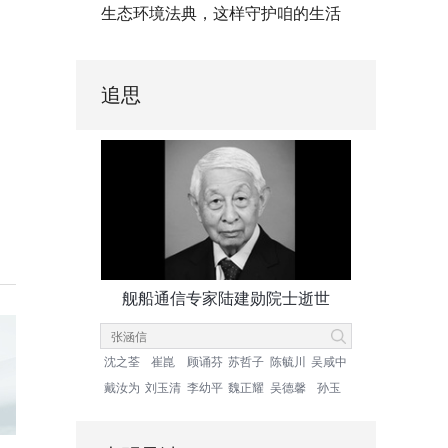
生态环境法典，这样守护咱的生活
追思
舰船通信专家陆建勋院士逝世
沈之荃
崔崑
顾诵芬
苏哲子
陈毓川
吴咸中
戴汝为
刘玉清
李幼平
魏正耀
吴德馨
孙玉