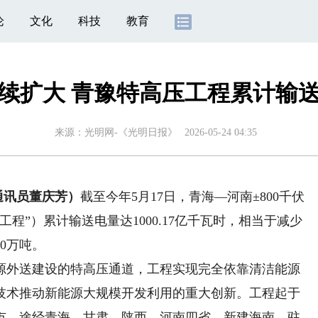
论
文化
科技
教育
续扩大 青豫特高压工程累计输
来源：
光明网-《光明日报》
2026-05-24 04:35
通讯员董庆芳）
截至今年5月17日，青海—河南±800千伏
程”）累计输送电量达1000.17亿千瓦时，相当于减少
00万吨。
外送建设的特高压通道，工程实现完全依靠清洁能源
技术推动新能源大规模开发利用的重大创新。工程起于
市，途经青海、甘肃、陕西、河南四省，新建海南、驻