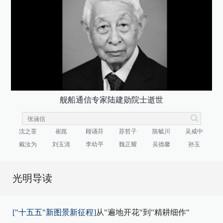
舰船通信专家陆建勋院士逝世
沈之荃
崔崑
顾诵芬
苏哲子
陈毓川
吴咸中
戴汝为
刘玉清
李幼平
魏正耀
吴德馨
孙玉
光明导读
["十五五"新图景新征程]
从"遍地开花"到"精耕细作"