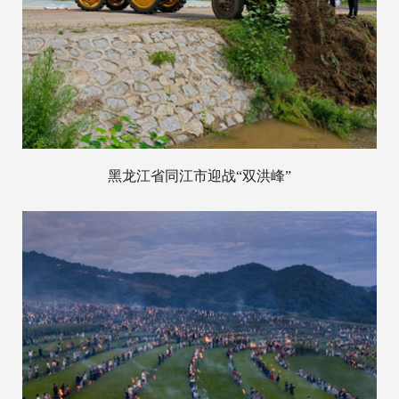
黑龙江省同江市迎战“双洪峰”