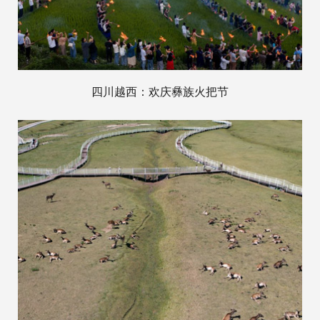
四川越西：欢庆彝族火把节