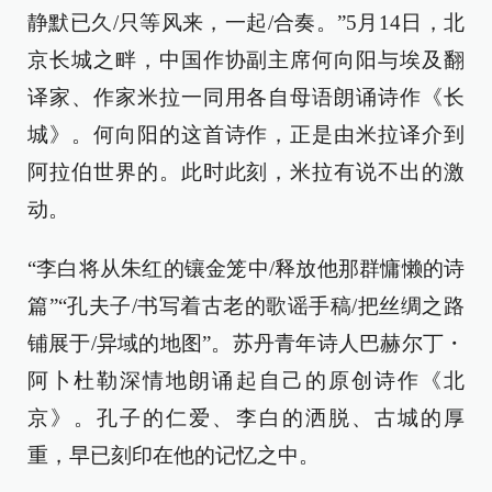
静默已久/只等风来，一起/合奏。”5月14日，北
京长城之畔，中国作协副主席何向阳与埃及翻
译家、作家米拉一同用各自母语朗诵诗作《长
城》。何向阳的这首诗作，正是由米拉译介到
阿拉伯世界的。此时此刻，米拉有说不出的激
动。
“李白将从朱红的镶金笼中/释放他那群慵懒的诗
篇”“孔夫子/书写着古老的歌谣手稿/把丝绸之路
铺展于/异域的地图”。苏丹青年诗人巴赫尔丁・
阿卜杜勒深情地朗诵起自己的原创诗作《北
京》。孔子的仁爱、李白的洒脱、古城的厚
重，早已刻印在他的记忆之中。