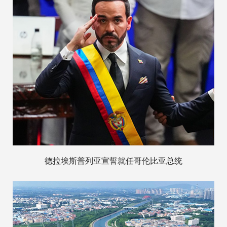
德拉埃斯普列亚宣誓就任哥伦比亚总统