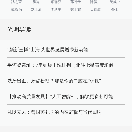
沈之荃
崔崑
顾诵芬
苏哲子
陈毓川
吴咸中
戴汝为
刘玉清
李幼平
魏正耀
吴德馨
孙玉
光明导读
“新新三样”出海 为世界发展增添新动能
牛河梁遗址：7座红烧土坑排列与北斗七星高度相似
洗牙出血、牙齿松动？那是你的口腔在“求救”
【推动高质量发展】“人工智能+”，解锁更多新可能
礼以立人：曾国藩礼学的内在逻辑与当代回响