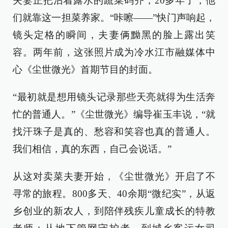
夫妻正把沾着露水的蔬菜码齐，20多年了，他
们就靠这一担菜养家。“咔嚓——”快门声响起，
镜头定格的瞬间，夫妻俩黝黑的脸上露出笑
容。两年前，这张照片成为冷水江市融媒体中
心《尘世微光》首期节目的封面。
“最初就是想用镜头记录那些天亮就得为生活奔
忙的普通人。”《尘世微光》编导崔玉丰说，“就
找汗珠子是真的、愁容和笑容也真的普通人。
我们相信，真的东西，自己会说话。”
从这对卖菜夫妻开始，《尘世微光》开启了不
寻常的旅程。800多天、40余期“微纪实”，从返
乡创业的新农人，到陪伴残疾儿童成长的特教