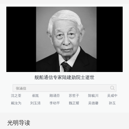
舰船通信专家陆建勋院士逝世
沈之荃
崔崑
顾诵芬
苏哲子
陈毓川
吴咸中
戴汝为
刘玉清
李幼平
魏正耀
吴德馨
孙玉
光明导读