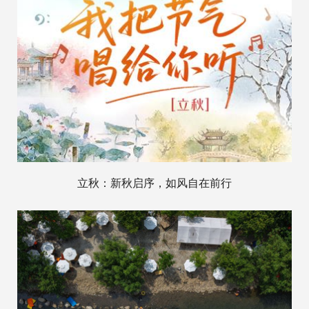
立秋：新秋启序，如风自在前行