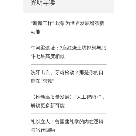
光明导读
“新新三样”出海 为世界发展增添新
动能
牛河梁遗址：7座红烧土坑排列与北
斗七星高度相似
洗牙出血、牙齿松动？那是你的口
腔在“求救”
【推动高质量发展】“人工智能+”，
解锁更多新可能
礼以立人：曾国藩礼学的内在逻辑
与当代回响