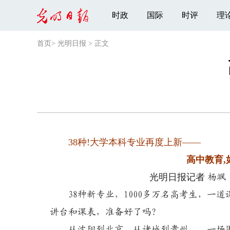
时政
国际
时评
理
首页
>
光明日报
>
正文
38种!大学本科专业再度上新——
高中教育
光明日报记者
杨飒
38种新专业，1000多万名高考生，
讲台和课表，准备好了吗？
从沈阳到北京，从诸城到贵州……一场围