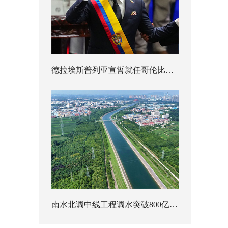
德拉埃斯普列亚宣誓就任哥伦比亚总统
南水北调中线工程调水突破800亿立方米