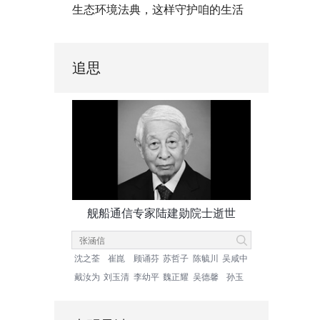
生态环境法典，这样守护咱的生活
追思
舰船通信专家陆建勋院士逝世
沈之荃
崔崑
顾诵芬
苏哲子
陈毓川
吴咸中
戴汝为
刘玉清
李幼平
魏正耀
吴德馨
孙玉