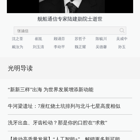
舰船通信专家陆建勋院士逝世
沈之荃
崔崑
顾诵芬
苏哲子
陈毓川
吴咸中
戴汝为
刘玉清
李幼平
魏正耀
吴德馨
孙玉
光明导读
“新新三样”出海 为世界发展增添新动能
牛河梁遗址：7座红烧土坑排列与北斗七星高度相似
洗牙出血、牙齿松动？那是你的口腔在“求救”
【推动高质量发展】“人工智能+”，解锁更多新可能