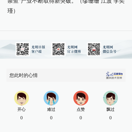
条鱼”产业不断取得新突破。（缪珊珊 江波 李奕
瑾）
您此时的心情
开心
难过
点赞
飘过
0
0
0
0