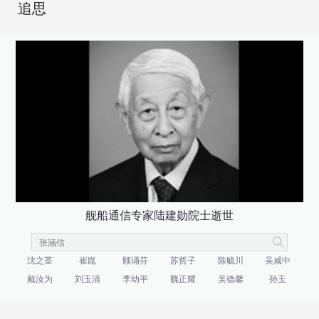
追思
舰船通信专家陆建勋院士逝世
沈之荃
崔崑
顾诵芬
苏哲子
陈毓川
吴咸中
戴汝为
刘玉清
李幼平
魏正耀
吴德馨
孙玉