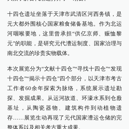
十四仓遗址坐落于天津市武清区河西务镇，是
元大都外围核心国家粮食储备基地。作为北运
河咽喉要地，这里曾承担“供亿京师、赈恤黎
元”的职能，是研究元代漕运制度、国家治理与
南北交流的珍贵实物载体。
本次展览分为“文献十四仓”“寻找十四仓”“发现
十四仓”“揭示十四仓”四个部分，以天津市考古
工作者60余年探索为脉络，系统展示遗址勘
探、发掘成果。从运河故道、环濠水系到仓廒
基址，从陶瓷器物、建筑构件到动植物遗
存……展览生动再现了元代国家漕运仓储的完
整体系以及相关考古重大成果。