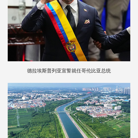
德拉埃斯普列亚宣誓就任哥伦比亚总统