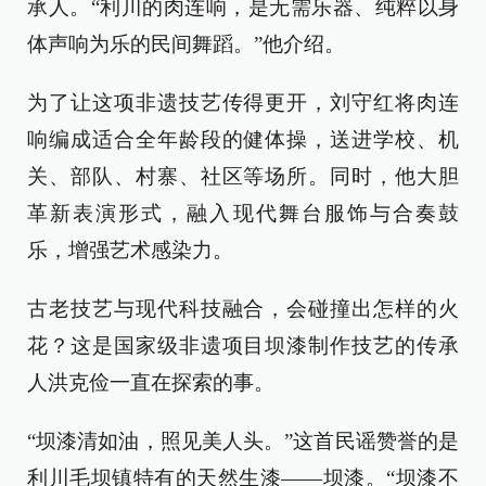
承人。“利川的肉连响，是无需乐器、纯粹以身
体声响为乐的民间舞蹈。”他介绍。
为了让这项非遗技艺传得更开，刘守红将肉连
响编成适合全年龄段的健体操，送进学校、机
关、部队、村寨、社区等场所。同时，他大胆
革新表演形式，融入现代舞台服饰与合奏鼓
乐，增强艺术感染力。
古老技艺与现代科技融合，会碰撞出怎样的火
花？这是国家级非遗项目坝漆制作技艺的传承
人洪克俭一直在探索的事。
“坝漆清如油，照见美人头。”这首民谣赞誉的是
利川毛坝镇特有的天然生漆——坝漆。“坝漆不