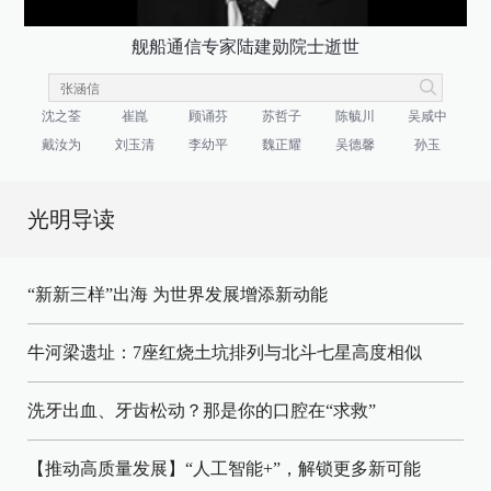
舰船通信专家陆建勋院士逝世
沈之荃
崔崑
顾诵芬
苏哲子
陈毓川
吴咸中
戴汝为
刘玉清
李幼平
魏正耀
吴德馨
孙玉
光明导读
“新新三样”出海 为世界发展增添新动能
牛河梁遗址：7座红烧土坑排列与北斗七星高度相似
洗牙出血、牙齿松动？那是你的口腔在“求救”
【推动高质量发展】“人工智能+”，解锁更多新可能