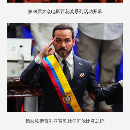
第38届大众电影百花奖系列活动开幕
德拉埃斯普列亚宣誓就任哥伦比亚总统