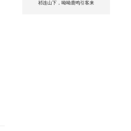
祁连山下，呦呦鹿鸣引客来