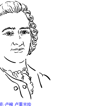
克·卢梭 卢重光绘