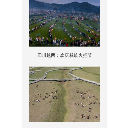
四川越西：欢庆彝族火把节