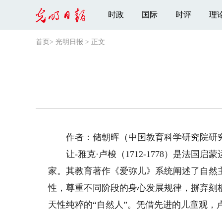
时政
国际
时评
理
首页
>
光明日报
>
正文
作者：储朝晖（中国教育科学研究院研究
让-雅克·卢梭（1712-1778）是法国
家。其教育著作《爱弥儿》系统阐述了自然
性，尊重不同阶段的身心发展规律，摒弃刻
天性纯粹的“自然人”。凭借先进的儿童观，