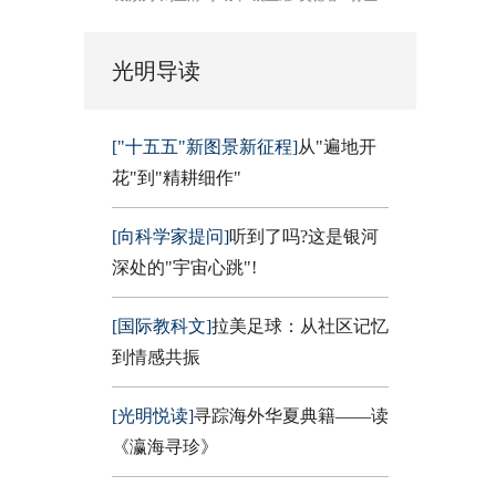
光明导读
["十五五"新图景新征程]
从"遍地开
花"到"精耕细作"
[向科学家提问]
听到了吗?这是银河
深处的"宇宙心跳"!
[国际教科文]
拉美足球：从社区记忆
到情感共振
[光明悦读]
寻踪海外华夏典籍——读
《瀛海寻珍》