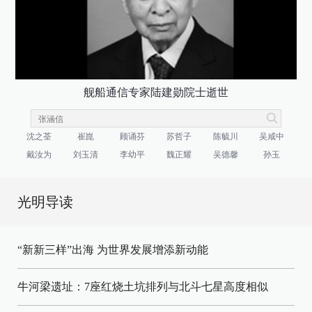
舰船通信专家陆建勋院士逝世
沈之荃
崔崑
顾诵芬
苏哲子
陈毓川
吴咸中
戴汝为
刘玉清
李幼平
魏正耀
吴德馨
孙玉
光明导读
“新新三样”出海 为世界发展增添新动能
牛河梁遗址：7座红烧土坑排列与北斗七星高度相似