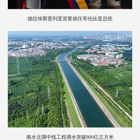
德拉埃斯普列亚宣誓就任哥伦比亚总统
南水北调中线工程调水突破800亿立方米