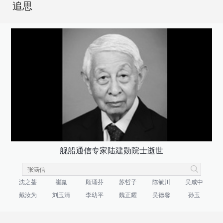
追思
舰船通信专家陆建勋院士逝世
沈之荃
崔崑
顾诵芬
苏哲子
陈毓川
吴咸中
戴汝为
刘玉清
李幼平
魏正耀
吴德馨
孙玉