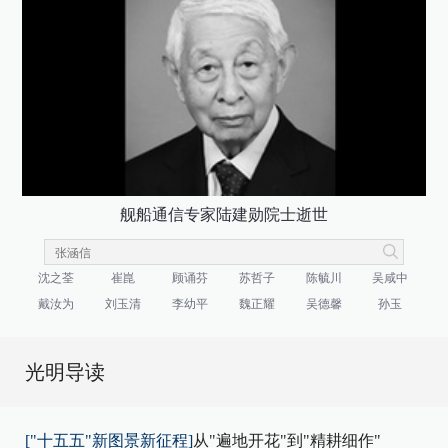
舰船通信专家陆建勋院士逝世
沈之荃
崔崑
顾诵芬
苏哲子
陈毓川
吴咸中
戴汝为
刘玉清
李幼平
魏正耀
吴德馨
孙玉
光明导读
["十五五"新图景新征程]
从"遍地开花"到"精耕细作"