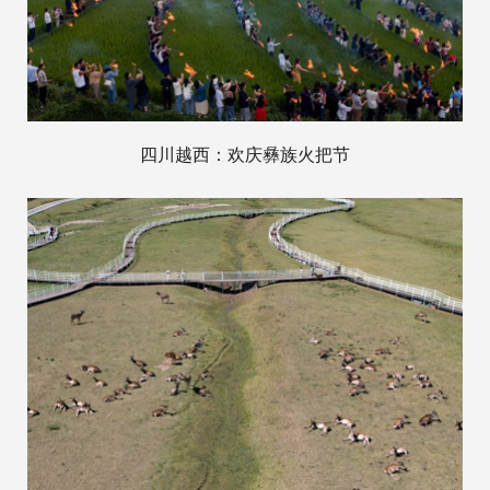
四川越西：欢庆彝族火把节