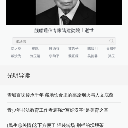
舰船通信专家陆建勋院士逝世
沈之荃
崔崑
顾诵芬
苏哲子
陈毓川
吴咸中
戴汝为
刘玉清
李幼平
魏正耀
吴德馨
孙玉
光明导读
雪域百味传承千年 藏地饮食里的高原烟火与人文底蕴
青少年书法教育工作者袁强:“写好汉字”是美育之基
[民生总关情]这下方便了
轻装转场
别样的坝坝茶