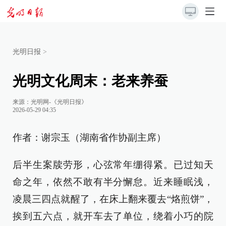
光明日报
>
光明文化周末：老来养蚕
来源：
光明网-《光明日报》
2026-05-29 04:35
作者：谢宗玉（湖南省作协副主席）
后半生案牍劳形，心弦常年绷得紧。已过知天
命之年，依然不敢有半分懈怠。近来睡眠浅，
凌晨三四点就醒了，在床上翻来覆去“烙煎饼”，
挨到五六点，就开车去了单位，绕着小巧的院