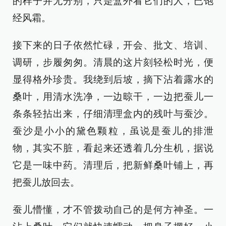
的样子并无分别，只是盒外看它们的人，已饱
经风霜。
接下来的日子依然忙碌，开会、批文、培训、
调研，步履匆匆。清晨的这片刻轻松时光，便
显得格外珍贵。我绕到后坡，摘下沾着露水的
桑叶，用清水洗净，一边晾干，一边把蚕儿一
条条轻拈出来，仔细清理盒内的残叶与蚕沙。
蚕沙是小小的黛色颗粒，虽说是蚕儿的排泄
物，其实不脏，看起来还透着几分生机，据说
它是一味中药。清理后，把新鲜桑叶铺上，再
把蚕儿放回去。
蚕儿懵懂，才不管拨动自己的是何方神圣。一