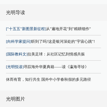
光明导读
["十五五"新图景新征程]
从"遍地开花"到"精耕细作"
[向科学家提问]
听到了吗?这是银河深处的"宇宙心跳"!
[国际教科文]
拉美足球：从社区记忆到情感共振
[光明悦读]
寻踪海外华夏典籍——读《瀛海寻珍》
休而有育，知行共生 国外中小学春秋假的多元路径
光明图片