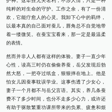
护神。这牵挂无关名利，不涉人情，只是一种
纯粹的对生命的守护。工作之余，有了一份清
欢，它能疗愈人的心灵。我卸下心中的羁绊，
以最本真的自己面对蚕儿，唇角总不自觉地带
着一缕微笑。在蚕宝宝看来，那一定是最温柔
的表情。
然而并非人人都有这样的体验。妻子一直少年
心性，读高三时仍在偷偷养蚕，岳父发现后勃
然大怒，一把夺过纸盒，狠狠摔在地上。他是
怕女儿因蚕事耽误学业。这事伤透了少女心，
妻子一个月都不与岳父言语。其实，养几条蚕
费不了多少时间，也分不走多少心力，或许还
有助于驱散繁重功课所带来的负累、疲惫和烦