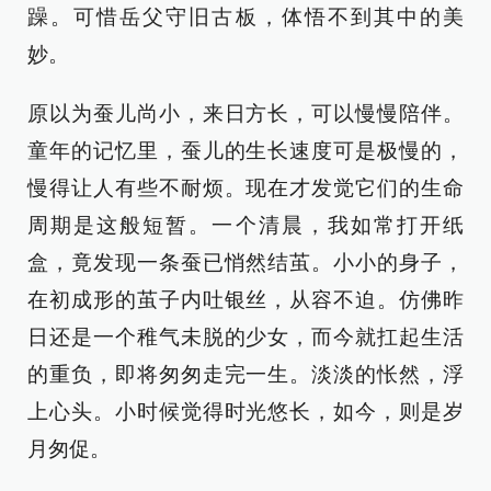
躁。可惜岳父守旧古板，体悟不到其中的美
妙。
原以为蚕儿尚小，来日方长，可以慢慢陪伴。
童年的记忆里，蚕儿的生长速度可是极慢的，
慢得让人有些不耐烦。现在才发觉它们的生命
周期是这般短暂。一个清晨，我如常打开纸
盒，竟发现一条蚕已悄然结茧。小小的身子，
在初成形的茧子内吐银丝，从容不迫。仿佛昨
日还是一个稚气未脱的少女，而今就扛起生活
的重负，即将匆匆走完一生。淡淡的怅然，浮
上心头。小时候觉得时光悠长，如今，则是岁
月匆促。