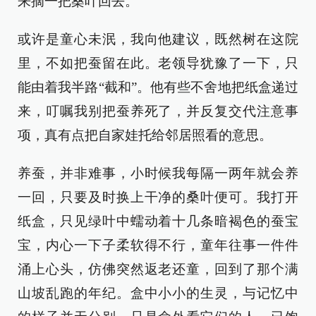
来摘一把桑叶回去。
或许是童心未泯，我向他建议，既然树在这院
里，不如把蚕留在此。老领导犹豫了一下，只
能由着我半路“截和”。他有些不舍地把纸盒递过
来，叮嘱我别把蚕养死了，并反复交代注意事
项，真有点把自家娃托给邻居照看的意思。
养蚕，并非难事，小时候我每隔一两年就会养
一回，只要及时换上干净的桑叶便可。我打开
纸盒，只见绿叶中蠕动着十几条暗褐色的蚕宝
宝，内心一下子柔软得不行，童年往事一件件
涌上心头，仿佛突然返老还童，回到了那个满
山坡乱跑的年纪。盒中小小的生灵，与记忆中