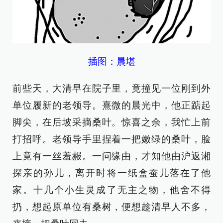
插图：晨堪
前些天，大清早在院子里，竟撞见一位刚到外
单位履新的老领导。熹微的晨光中，他正踮起
脚尖，在后坡采摘桑叶。惊喜之余，我忙上前
打招呼。老领导手里捏着一把嫩绿的桑叶，脸
上竟有一丝羞赧。一问缘由，才知他由沪返湘
探亲的孙儿，离开时将一纸盒蚕儿落在了他
家。十几个小生灵成了无主之物，他舍不得
扔，想起原单位有桑树，便想趁清早人不多，