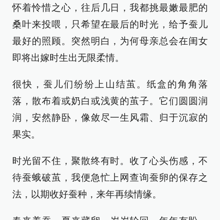
怀着怜惜之心，往后几日，我都挑最嫩最肥的
桑叶来投喂，只希望在最后的时光，给予蚕儿
最好的照顾。突然明白，为何母亲总会在闺女
即将出嫁时生出无限柔情。
很快，蚕儿们纷纷上山结茧。纸盒的角角落
落，散布着或奶白或浅黄的茧子。它们圆圆润
润，安然静卧，像敛尽一生风霜、归于沉寂的
果实。
时光留不住，聚散终有时。收了心头伤感，不
待蚕蛾破茧，我便急忙上网查询蚕卵的保存之
法，以期收好蚕种，来年再续情缘。