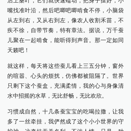
沾上桑叶，它们就快速蠕动，把身子摆好，小
嘴找准叶沿，然后吧唧吧唧啃食不停，小脑袋
从左到右，又从右到左，像农人收割禾苗，不
疾不徐，自带节奏，特有章法。据说，万千蚕
儿聚在一起啃食，能听得到声音。那一定如同
天籁吧！
就这样，每天将这些蚕儿看上三五分钟，窗外
的喧嚣、心头的烦扰，仿佛都被阻隔了。世界
只剩下这个蚕盒，充满柔情，我的心与身像清
水中招摇的水草，无比舒畅，无比欢欣。
习惯成自然，十几条蚕宝宝的吃喝拉撒，让我
多了一丝牵挂，我俨然成了这个小小世界的守