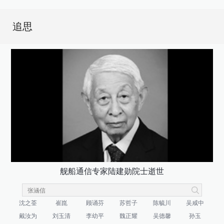
追思
舰船通信专家陆建勋院士逝世
沈之荃
崔崑
顾诵芬
苏哲子
陈毓川
吴咸中
戴汝为
刘玉清
李幼平
魏正耀
吴德馨
孙玉