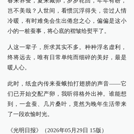
春来养蚕，夏来藏卵，岁岁轮回，年年有盼，
岂不美哉？人世间，看惯沉浮得失，尝过人情
冷暖，有时难免会生出倦怠之心，偏偏是这小
小的一桩蚕事，将心底的褶皱给熨平了。
人这一辈子，所求其实不多。种种浮名虚利，
终将远去，唯有日常单纯而细碎的美好，最是
暖人心。
此时，纸盒内传来蚕蛾拍打翅膀的声音——它
们已开始交配产卵，我听得格外出神。谁能想
到，一盒蚕、几片桑叶，竟然为晚年生活带来
了一段欢愉时光。
《光明日报》（2026年05月29日 15版）