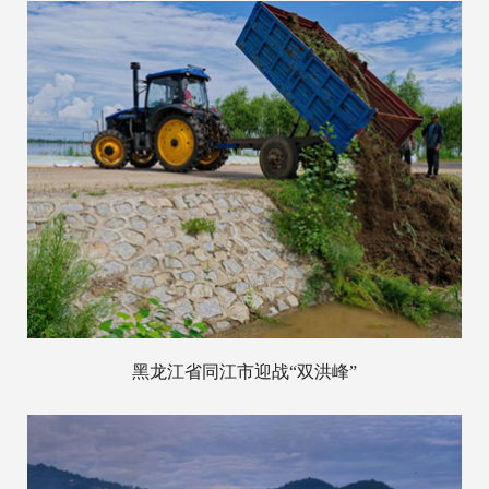
黑龙江省同江市迎战“双洪峰”