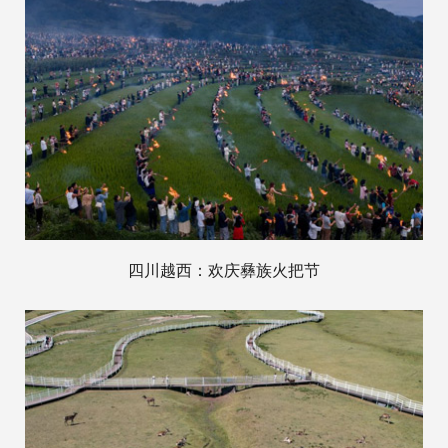
四川越西：欢庆彝族火把节