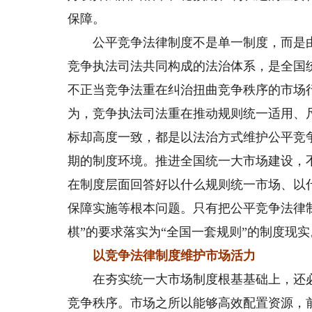
保障。
公平竞争法律制度不是单一制度，而是由
竞争执法司法共同构成的法治体系，是全国
不正当竞争法重在纠治扭曲竞争秩序的市场
为，竞争执法司法重在推动规则统一适用、
标却高度一致，都是以法治方式维护公平竞
期的制度环境。推进全国统一大市场建设，
在制度层面回答好以什么规则统一市场、以
保障实施等根本问题。只有把公平竞争法律
棋”的要求落实为“全国一套规则”的制度现实
以竞争法律制度维护市场活力
在夯实统一大市场制度根基基础上，还必
竞争秩序。市场之所以能够高效配置资源，