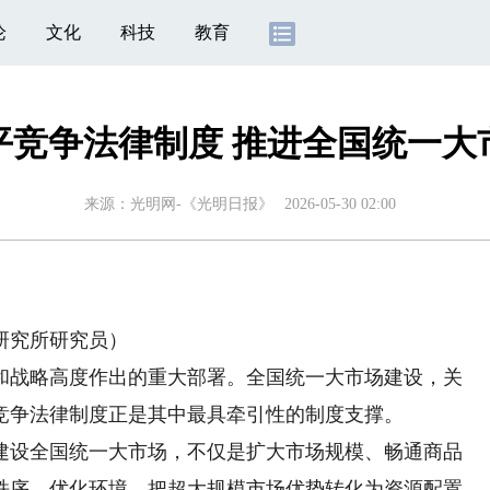
论
文化
科技
教育
平竞争法律制度 推进全国统一大
来源：
光明网-《光明日报》
2026-05-30 02:00
研究所研究员）
战略高度作出的重大部署。全国统一大市场建设，关
竞争法律制度正是其中最具牵引性的制度支撑。
设全国统一大市场，不仅是扩大市场规模、畅通商品
秩序、优化环境，把超大规模市场优势转化为资源配置