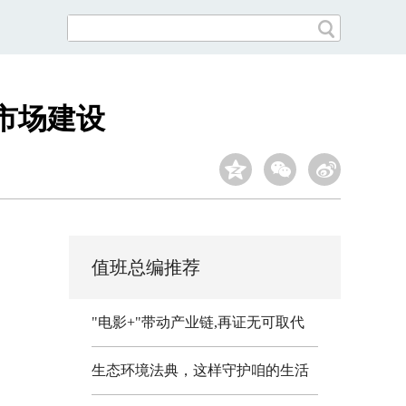
市场建设
值班总编推荐
"电影+"带动产业链,再证无可取代
生态环境法典，这样守护咱的生活