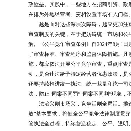
政壁垒。实践中，一些地方在招商引资、政
在排斥外地经营者、变相设置市场准入门槛
越是面对这些深层次障碍，越应更加注重
审查制度的关键，在于把妨碍统一市场和公
解。《公平竞争审查条例》自2024年8月
了审查标准、审查程序和监督保障措施。凡
施，都应依法开展公平竞争审查，重点审查
动，是否违法给予特定经营者优惠政策，是
还要持续推进统一执法、统一裁量和统一司
法，防止“同案不同罚”“同案不同判”现象
法治兴则市场兴，竞争活则全局活。推进
放”基本要求，将健全公平竞争法律制度贯
管执法全过程，持续营造稳定、公平、透明