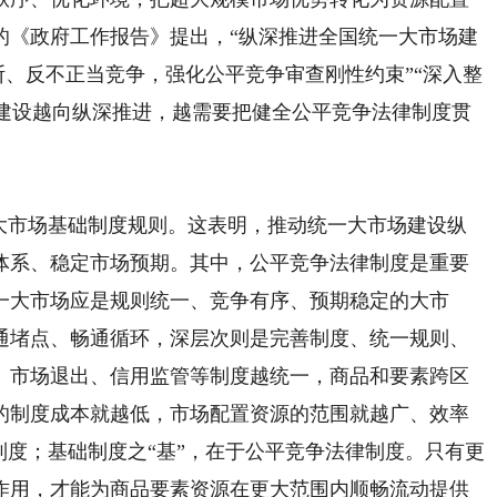
的《政府工作报告》提出，“纵深推进全国统一大市场建
垄断、反不正当竞争，强化公平竞争审查刚性约束”“深入整
场建设越向纵深推进，越需要把健全公平竞争法律制度贯
市场基础制度规则。这表明，推动统一大市场建设纵
体系、稳定市场预期。其中，公平竞争法律制度是重要
一大市场应是规则统一、竞争有序、预期稳定的大市
通堵点、畅通循环，深层次则是完善制度、统一规则、
、市场退出、信用监管等制度越统一，商品和要素跨区
的制度成本就越低，市场配置资源的范围就越广、效率
制度；基础制度之“基”，在于公平竞争法律制度。只有更
作用，才能为商品要素资源在更大范围内顺畅流动提供