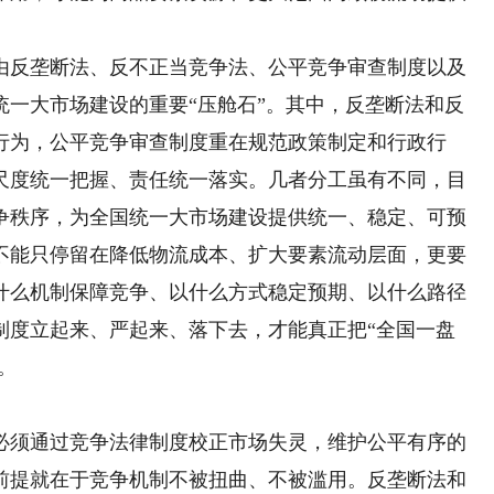
反垄断法、反不正当竞争法、公平竞争审查制度以及
统一大市场建设的重要“压舱石”。其中，反垄断法和反
行为，公平竞争审查制度重在规范政策制定和行政行
尺度统一把握、责任统一落实。几者分工虽有不同，目
争秩序，为全国统一大市场建设提供统一、稳定、可预
不能只停留在降低物流成本、扩大要素流动层面，更要
什么机制保障竞争、以什么方式稳定预期、以什么路径
制度立起来、严起来、落下去，才能真正把“全国一盘
。
须通过竞争法律制度校正市场失灵，维护公平有序的
前提就在于竞争机制不被扭曲、不被滥用。反垄断法和