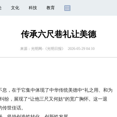
论
文化
科技
教育
传承六尺巷礼让美德
来源：
光明网-《光明日报》
2026-05-29 04:10
息，在于它集中体现了中华传统美德中“礼之用、和为
纠纷，展现了“让他三尺又何妨”的宽广胸怀。这一退
的传世佳话。
，坚持创造性转化、创新性发展。