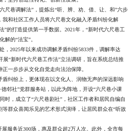
六尺巷调解法”，提炼出“听、辨、劝、借、让、和”六步
间，我和社区工作人员将六尺巷文化融入矛盾纠纷化解
法”的打造提供第一手数据。2021年，“新时代六尺巷工
化解的“法宝”。
，2025年以来成功调解矛盾纠纷5833件，调解率达
庆开展“新时代六尺巷工作法”立法调研，旨在系统总结推
神正一步步从文化自觉走向法治保障。
盾纠纷上，更体现在以文化人、润物无声的深远影响
·德邻社”党群服务站，以此为阵地，开设“六尺巷小课
同时，成立了“六尺巷剧社”，社区工作者和居民自编自
剧等群众喜闻乐见的艺术形式演绎，让居民群众在“听故
展服务近300场，惠及群众超2万人次。此外，全市每