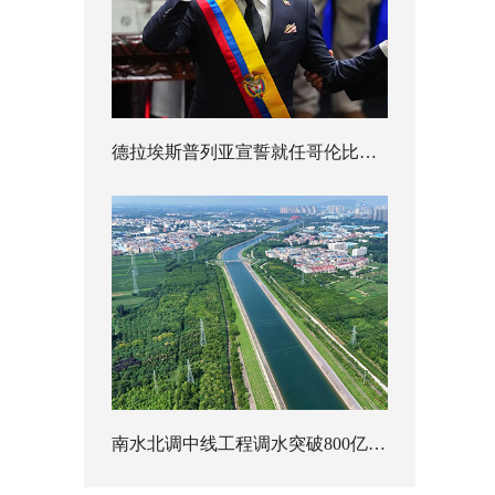
德拉埃斯普列亚宣誓就任哥伦比亚总统
南水北调中线工程调水突破800亿立方米