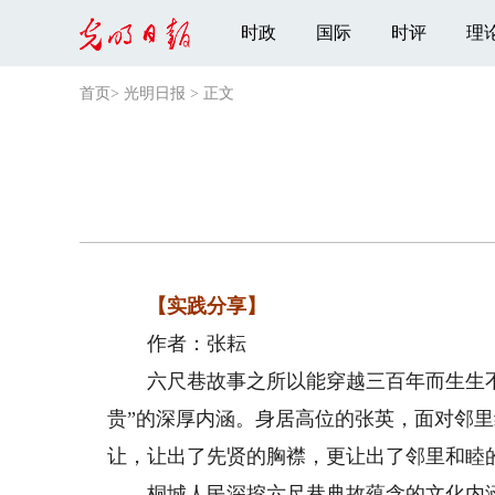
时政
国际
时评
理
首页
>
光明日报
>
正文
【实践分享】
作者：张耘
六尺巷故事之所以能穿越三百年而生生不
贵”的深厚内涵。身居高位的张英，面对邻里
让，让出了先贤的胸襟，更让出了邻里和睦
桐城人民深挖六尺巷典故蕴含的文化内涵