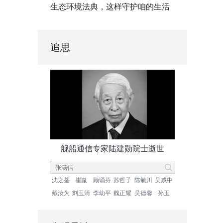
生态环境法典，这样守护咱的生活
追思
舰船通信专家陆建勋院士逝世
沈之荃
崔崑
顾诵芬
苏哲子
陈毓川
吴咸中
戴汝为
刘玉清
李幼平
魏正耀
吴德馨
孙玉