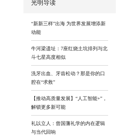
光明导读
“新新三样”出海 为世界发展增添新
动能
牛河梁遗址：7座红烧土坑排列与北
斗七星高度相似
洗牙出血、牙齿松动？那是你的口
腔在“求救”
【推动高质量发展】“人工智能+”，
解锁更多新可能
礼以立人：曾国藩礼学的内在逻辑
与当代回响