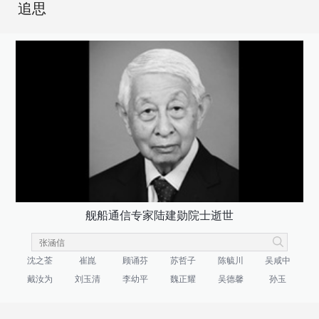
追思
舰船通信专家陆建勋院士逝世
沈之荃
崔崑
顾诵芬
苏哲子
陈毓川
吴咸中
戴汝为
刘玉清
李幼平
魏正耀
吴德馨
孙玉