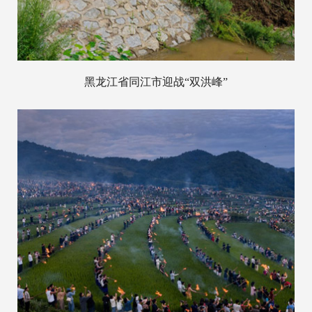
黑龙江省同江市迎战“双洪峰”