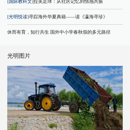
[国际教科文]
拉美足球：从社区记忆到情感共振
[光明悦读]
寻踪海外华夏典籍——读《瀛海寻珍》
休而有育，知行共生 国外中小学春秋假的多元路径
光明图片