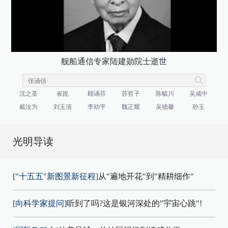
舰船通信专家陆建勋院士逝世
沈之荃
崔崑
顾诵芬
苏哲子
陈毓川
吴咸中
戴汝为
刘玉清
李幼平
魏正耀
吴德馨
孙玉
光明导读
["十五五"新图景新征程]
从"遍地开花"到"精耕细作"
[向科学家提问]
听到了吗?这是银河深处的"宇宙心跳"!