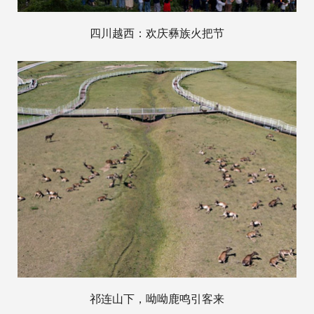
四川越西：欢庆彝族火把节
祁连山下，呦呦鹿鸣引客来