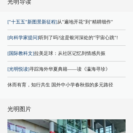
光明导读
["十五五"新图景新征程]
从"遍地开花"到"精耕细作"
[向科学家提问]
听到了吗?这是银河深处的"宇宙心跳"!
[国际教科文]
拉美足球：从社区记忆到情感共振
[光明悦读]
寻踪海外华夏典籍——读《瀛海寻珍》
休而有育，知行共生 国外中小学春秋假的多元路径
光明图片