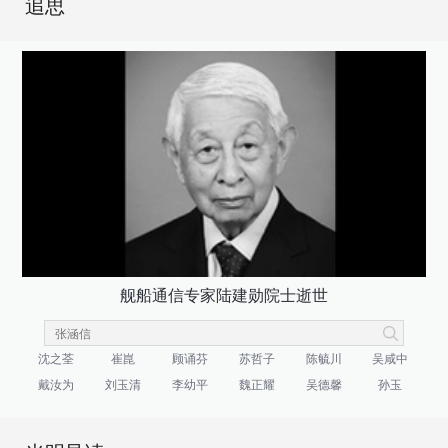
追思
舰船通信专家陆建勋院士逝世
沈之荃
崔崑
顾诵芬
苏哲子
陈毓川
吴咸中
戴汝为
刘玉清
李幼平
魏正耀
吴德馨
孙玉