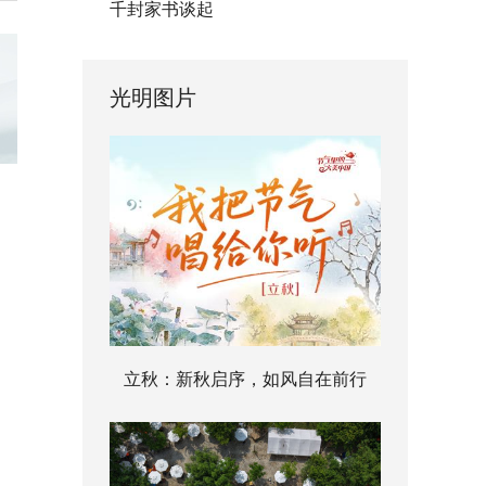
千封家书谈起
光明图片
立秋：新秋启序，如风自在前行