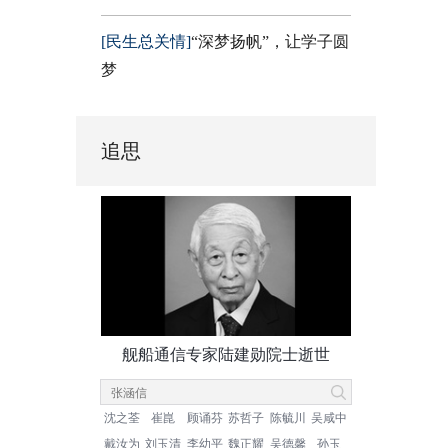
[民生总关情]
“深梦扬帆”，让学子圆
梦
追思
舰船通信专家陆建勋院士逝世
沈之荃
崔崑
顾诵芬
苏哲子
陈毓川
吴咸中
戴汝为
刘玉清
李幼平
魏正耀
吴德馨
孙玉