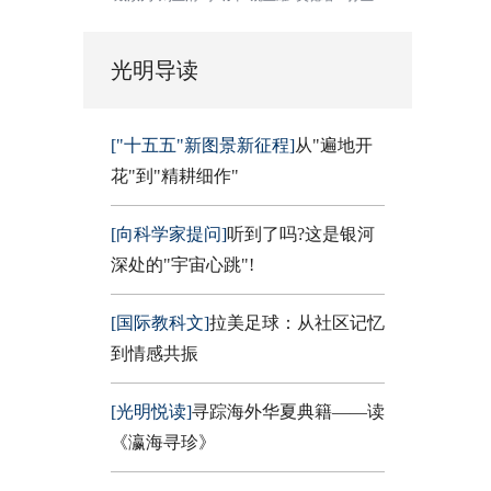
光明导读
["十五五"新图景新征程]
从"遍地开
花"到"精耕细作"
[向科学家提问]
听到了吗?这是银河
深处的"宇宙心跳"!
[国际教科文]
拉美足球：从社区记忆
到情感共振
[光明悦读]
寻踪海外华夏典籍——读
《瀛海寻珍》