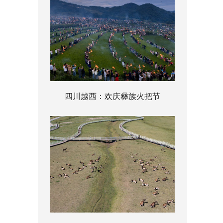
四川越西：欢庆彝族火把节