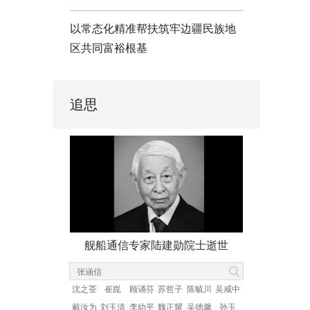
以常态化精准帮扶筑牢边疆民族地
区共同富裕根基
追思
舰船通信专家陆建勋院士逝世
沈之荃
崔崑
顾诵芬
苏哲子
陈毓川
吴咸中
戴汝为
刘玉清
李幼平
魏正耀
吴德馨
孙玉