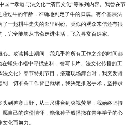
中国”“孝道与法文化”“清官文化”等系列内容。我曾在节
令史通过牛的年龄，准确地判定了牛的归属。有个基层法
解了一起耕牛走失的邻里纠纷。类似的观众来信还有很
的，完全能够从书斋走进生活，飞入寻常百姓家。
心。攻读博士期间，我几乎将所有工作之余的时间都
行地在蝇头小楷中寻找史料，誊写卡片。法文化传播的工
中华法文化》春节特别节目，搭建现场舞台时，我突发肾
虑到一切准备工作皆已就绪，我决定推迟手术，坚持录
头到羌寨山野，从三尺讲台到央视荧屏，我始终坚持
。愿自己的这份情怀，能像种子般播撒在青年学子的心
律文化而努力。