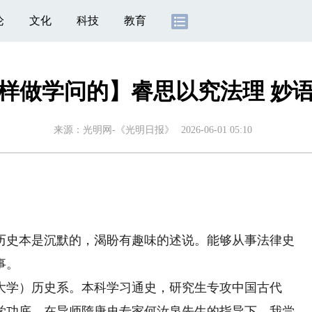
论
文化
科技
教育
样做学问的】睿思以究法理 妙
来源：
光明网-《光明日报》
2026-06-01 05:10
史本是沉默的，渴盼有趣味的述说。能够从事法律史
事。
大学）历史系。本科学习通史，研究生专攻中国古代
学功底。在导师隋唐史专家何汝泉先生的指导下，我尝