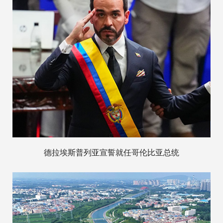
德拉埃斯普列亚宣誓就任哥伦比亚总统