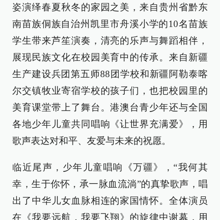
姿演绎春夏秋冬的家园之美，来自贵州省黔东
南苗族侗族自治州凯里市舟溪小学的10名苗族
学生带来芦笙演奏，清亮的乐声与舞蹈相伴，
展现民族文化在校园美育中的传承。来自新疆
生产建设兵团第五师88团学校和新疆阿勒泰喀
尔交镇牧业寄宿学校的孩子们，也把校园里的
美育课堂带上了舞台。港澳台青少年还与全国
各地少年儿童共同唱响《让世界充满爱》，用
歌声表达对和平、友爱与未来的祝愿。
临近尾声，少年儿童唱响《万疆》，“我何其
幸，生于你怀，承一脉血流淌”的真挚歌声，唱
出了中华儿女血脉相连的家国情怀。全体演员
在《我要远航，我要飞翔》的旋律中谢幕，用