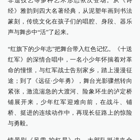
非遗技艺等多种艺术形态依次登场。从《诗
经》雅韵到四大名著经典，从泥塑年画到书法
篆刻，传统文化在孩子们的唱腔、身段、器乐
声与舞步中“活”了起来。
“红旗下的少年志”把舞台带入红色记忆。《十送
红军》的深情合唱中，一名小少年怀揣着对革
命的憧憬，与红军战士告别家乡，踏上漫漫征
途；到了《远征·少年勇》，舞台光影骤然转向
紧张，激流湍急的大渡河、险象环生的泸定桥
铺展开来，少年红军迎难向前，在战斗、铺
桥、挺进的连续动作中，再现长征路上的惊险
与勇毅。