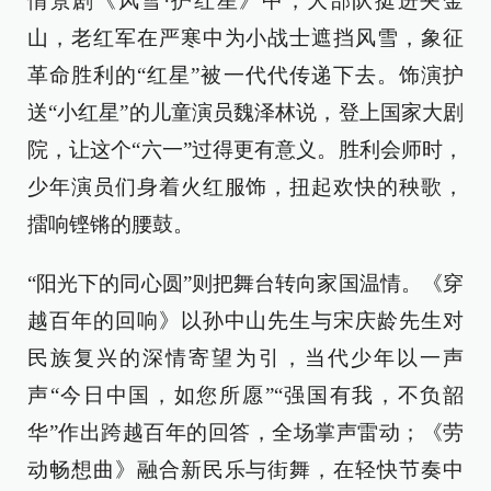
情景剧《风雪·护红星》中，大部队挺进夹金
山，老红军在严寒中为小战士遮挡风雪，象征
革命胜利的“红星”被一代代传递下去。饰演护
送“小红星”的儿童演员魏泽林说，登上国家大剧
院，让这个“六一”过得更有意义。胜利会师时，
少年演员们身着火红服饰，扭起欢快的秧歌，
擂响铿锵的腰鼓。
“阳光下的同心圆”则把舞台转向家国温情。《穿
越百年的回响》以孙中山先生与宋庆龄先生对
民族复兴的深情寄望为引，当代少年以一声
声“今日中国，如您所愿”“强国有我，不负韶
华”作出跨越百年的回答，全场掌声雷动；《劳
动畅想曲》融合新民乐与街舞，在轻快节奏中