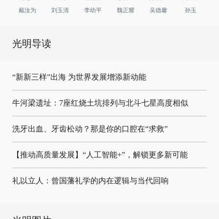
戴汝为
刘玉清
李幼平
魏正耀
吴德馨
孙玉
光明导读
“新新三样”出海 为世界发展增添新动能
牛河梁遗址：7座红烧土坑排列与北斗七星高度相似
洗牙出血、牙齿松动？那是你的口腔在“求救”
【推动高质量发展】“人工智能+”，解锁更多新可能
礼以立人：曾国藩礼学的内在逻辑与当代回响