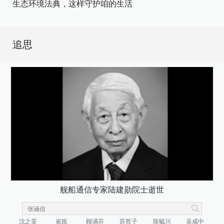
生态环境法典，这样守护咱的生活
追思
舰船通信专家陆建勋院士逝世
沈之荃
崔崑
顾诵芬
苏哲子
陈毓川
吴咸中