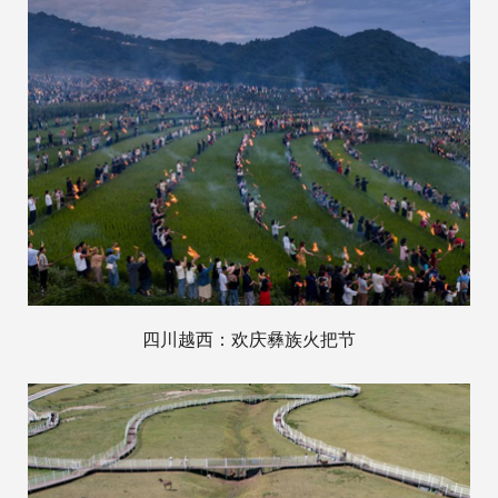
四川越西：欢庆彝族火把节