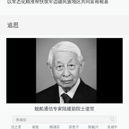
以常态化精准帮扶筑牢边疆民族地区共同富裕根基
追思
舰船通信专家陆建勋院士逝世
沈之荃
崔崑
顾诵芬
苏哲子
陈毓川
吴咸中