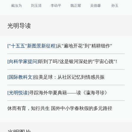
戴汝为
刘玉清
李幼平
魏正耀
吴德馨
孙玉
光明导读
["十五五"新图景新征程]
从"遍地开花"到"精耕细作"
[向科学家提问]
听到了吗?这是银河深处的"宇宙心跳"!
[国际教科文]
拉美足球：从社区记忆到情感共振
[光明悦读]
寻踪海外华夏典籍——读《瀛海寻珍》
休而有育，知行共生 国外中小学春秋假的多元路径