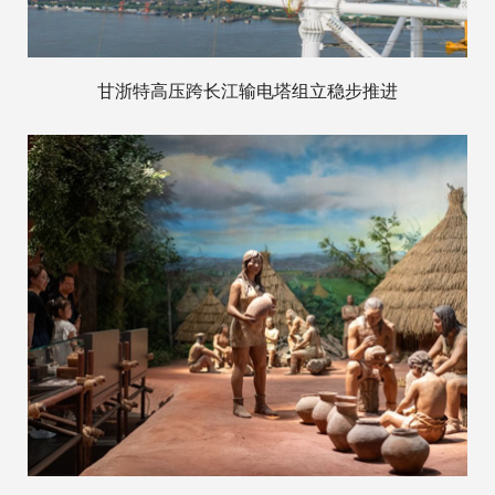
甘浙特高压跨长江输电塔组立稳步推进