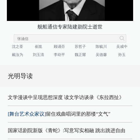
舰船通信专家陆建勋院士逝世
沈之荃
崔崑
顾诵芬
苏哲子
陈毓川
吴咸中
戴汝为
刘玉清
李幼平
魏正耀
吴德馨
孙玉
光明导读
文学漫谈中呈现思想深度 读文学访谈录《东拉西扯》
[舞台艺术众家议]
留住戏曲唱词里的那缕“文气”
国家话剧院新版《青蛇》:写意写实相融 跳出跳进自由