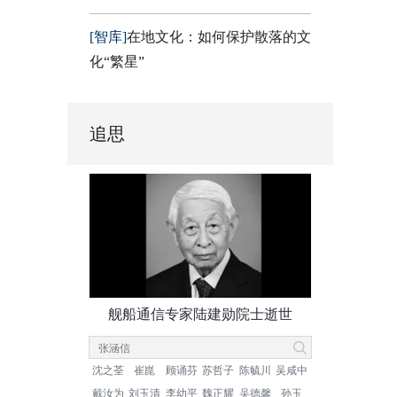
[智库]
在地文化：如何保护散落的文
化“繁星”
追思
舰船通信专家陆建勋院士逝世
沈之荃
崔崑
顾诵芬
苏哲子
陈毓川
吴咸中
戴汝为
刘玉清
李幼平
魏正耀
吴德馨
孙玉