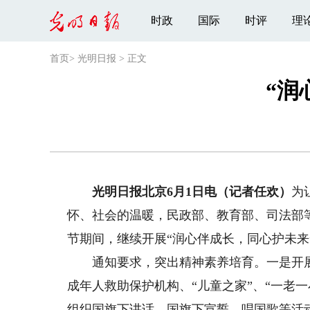
时政
国际
时评
理
首页
>
光明日报
>
正文
“润
光明日报北京6月1日电（记者任欢）
为
怀、社会的温暖，民政部、教育部、司法部等
节期间，继续开展“润心伴成长，同心护未
通知要求，突出精神素养培育。一是开展
成年人救助保护机构、“儿童之家”、“一老
组织国旗下讲话、国旗下宣誓、唱国歌等活