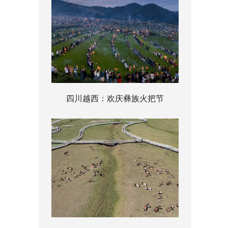
四川越西：欢庆彝族火把节