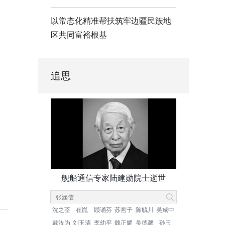
以常态化精准帮扶筑牢边疆民族地
区共同富裕根基
追思
舰船通信专家陆建勋院士逝世
沈之荃
崔崑
顾诵芬
苏哲子
陈毓川
吴咸中
戴汝为
刘玉清
李幼平
魏正耀
吴德馨
孙玉