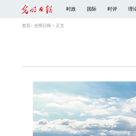
时政
国际
时评
理
首页
>
光明日报
>
正文