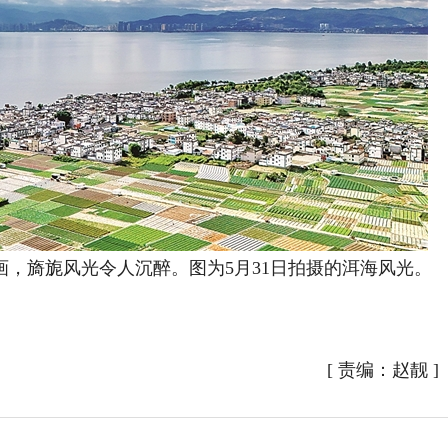
旖旎风光令人沉醉。图为5月31日拍摄的洱海风光。
[
责编：赵靓
]