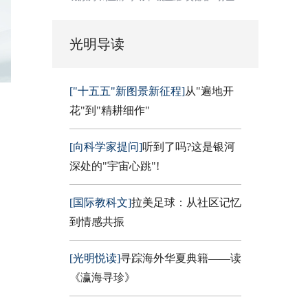
光明导读
["十五五"新图景新征程]
从"遍地开
花"到"精耕细作"
[向科学家提问]
听到了吗?这是银河
深处的"宇宙心跳"!
[国际教科文]
拉美足球：从社区记忆
到情感共振
[光明悦读]
寻踪海外华夏典籍——读
《瀛海寻珍》