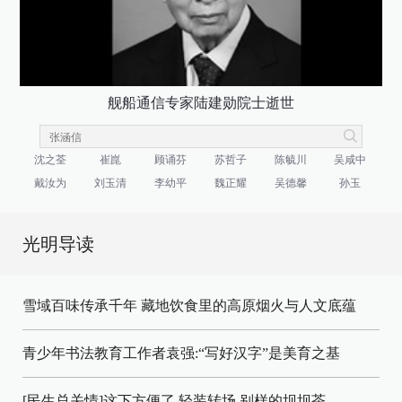
舰船通信专家陆建勋院士逝世
沈之荃
崔崑
顾诵芬
苏哲子
陈毓川
吴咸中
戴汝为
刘玉清
李幼平
魏正耀
吴德馨
孙玉
光明导读
雪域百味传承千年 藏地饮食里的高原烟火与人文底蕴
青少年书法教育工作者袁强:“写好汉字”是美育之基
[民生总关情]这下方便了
轻装转场
别样的坝坝茶