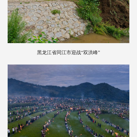
黑龙江省同江市迎战“双洪峰”