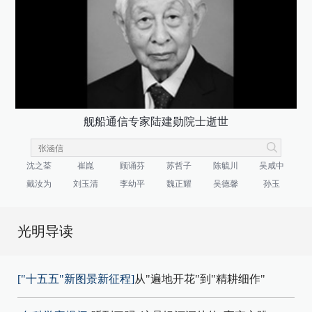
舰船通信专家陆建勋院士逝世
沈之荃
崔崑
顾诵芬
苏哲子
陈毓川
吴咸中
戴汝为
刘玉清
李幼平
魏正耀
吴德馨
孙玉
光明导读
["十五五"新图景新征程]
从"遍地开花"到"精耕细作"