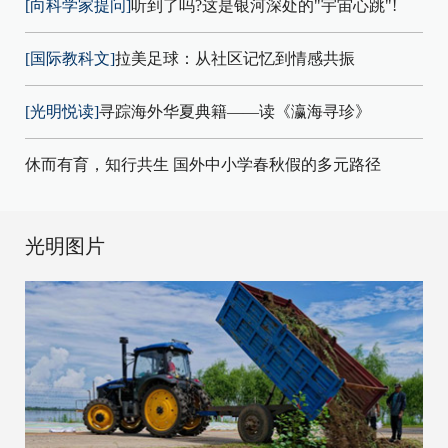
[向科学家提问]
听到了吗?这是银河深处的"宇宙心跳"!
[国际教科文]
拉美足球：从社区记忆到情感共振
[光明悦读]
寻踪海外华夏典籍——读《瀛海寻珍》
休而有育，知行共生 国外中小学春秋假的多元路径
光明图片