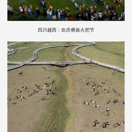
四川越西：欢庆彝族火把节